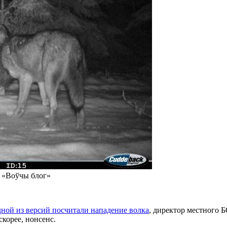
 «Воўчы блог»
ной из версий посчитали нападение волка
, директор местного
скорее, нонсенс.