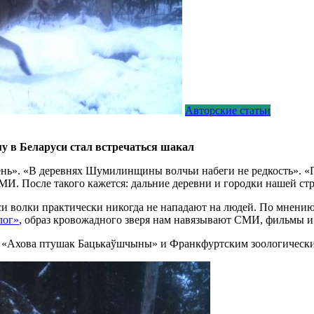
Авторские статьи
му в Беларуси стал встречаться шакал
вень». «В деревнях Шумилинщины волчьи набеги не редкость». «
СМИ. После такого кажется: дальние деревни и городки нашей ст
уси волки практически никогда не нападают на людей. По мнени
лог»
, образ кровожадного зверя нам навязывают СМИ, фильмы и
 «
Ахова птушак Бацькаўшчыны
» и Франкфуртским зоологически