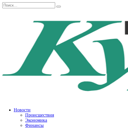
Перейти
Search
к
for:
содержанию
Новости
Происшествия
Экономика
Финансы