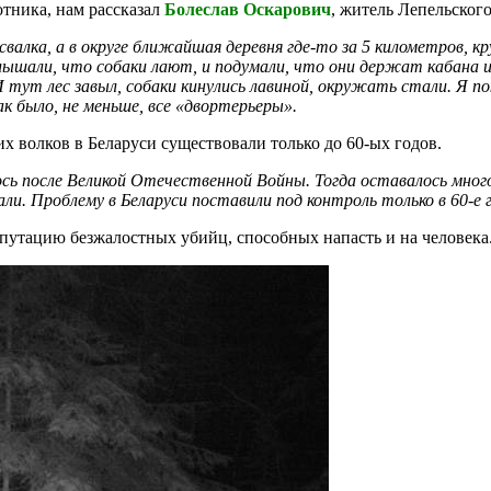
отника, нам рассказал
Болеслав Оскарович
, житель Лепельского
свалка, а в округе ближайшая деревня где-то за 5 километров, кр
услышали, что собаки лают, и подумали, что они держат кабана 
И тут лес завыл, собаки кинулись
лавиной, окружать стали. Я пок
ак было, не меньше, все «двортерьеры».
х волков в Беларуси существовали только до 60-ых годов.
ось после Великой Отечественной Войны. Тогда оставалось мног
али. Проблему в Беларуси поставили под контроль только в 60-е 
путацию безжалостных убийц, способных напасть и на человека