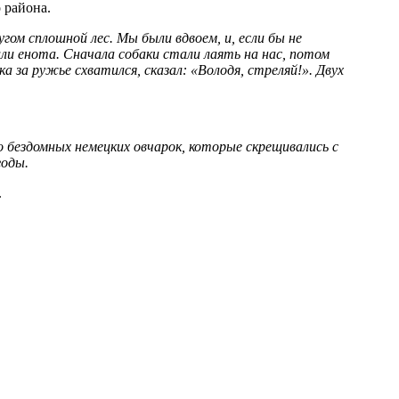
 района.
угом сплошной лес. Мы были вдвоем, и, если бы не
или енота. Сначала собаки стали лаять на нас, потом
а за ружье схватился, сказал: «Володя, стреляй!». Двух
о бездомных немецких овчарок, которые скрещивались с
годы.
.