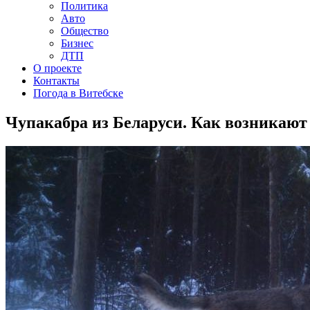
Политика
Авто
Общество
Бизнес
ДТП
О проекте
Контакты
Погода в Витебске
Чупакабра из Беларуси. Как возникают