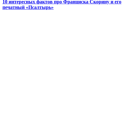
10 интересных фактов про Франциска Скорину и его
печатный «Псалтырь»