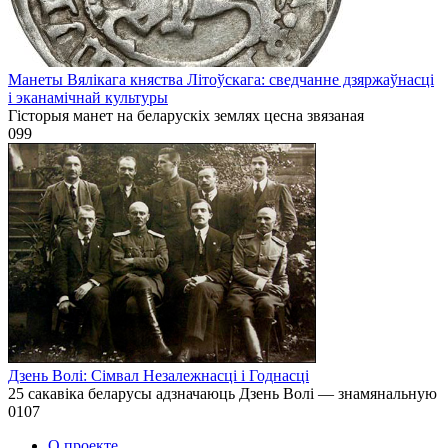
Манеты Вялікага княства Літоўскага: сведчанне дзяржаўнасці
і эканамічнай культуры
Гісторыя манет на беларускіх землях цесна звязаная
0
99
Дзень Волі: Сімвал Незалежнасці і Годнасці
25 сакавіка беларусы адзначаюць Дзень Волі — знамянальную
0
107
О проекте