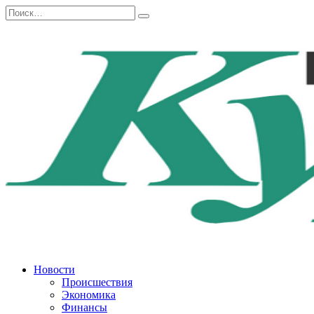
Перейти
Search
к
for:
содержанию
Новости
Происшествия
Экономика
Финансы