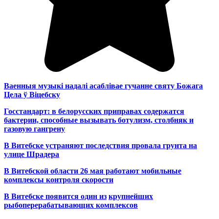
Ваенныя музыкі надалі асаблівае гучанне святу Божага
Цела ў Віцебску
Госстандарт: в белорусских приправах содержатся
бактерии, способные вызывать ботулизм, столбняк и
газовую гангрену
В Витебске устраняют последствия провала грунта на
улице Шрадера
В Витебской области 26 мая работают мобильные
комплексы контроля скорости
В Витебске появится один из
крупнейших
рыбоперерабатывающих комплексов