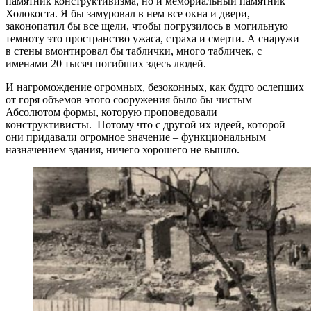
памятник конструктивизма, но и мемориальный памятник
Холокоста. Я бы замуровал в нем все окна и двери,
законопатил бы все щели, чтобы погрузилось в могильную
темноту это пространство ужаса, страха и смерти. А снаружи
в стены вмонтировал бы таблички, много табличек, с
именами 20 тысяч погибших здесь людей.
И нагромождение огромных, безоконных, как будто ослепших
от горя объемов этого сооружения было бы чистым
Абсолютом формы, которую проповедовали
конструктивисты. Потому что с другой их идеей, которой
они придавали огромное значение – функциональным
назначением здания, ничего хорошего не вышло.