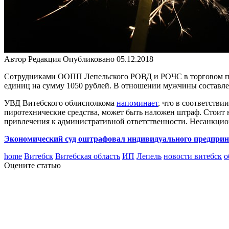
Автор
Редакция
Опубликовано
05.12.2018
Сотрудниками ООПП Лепельского РОВД и РОЧС в торговом пав
единиц на сумму 1050 рублей. В отношении мужчины составле
УВД Витебского облисполкома
напоминает
, что в соответств
пиротехнические средства, может быть наложен штраф. Стоит 
привлечения к административной ответственности. Несанкцио
Экономический суд оштрафовал индивидуального предприни
home
Витебск
Витебская область
ИП
Лепель
новости витебск
о
Оцените статью