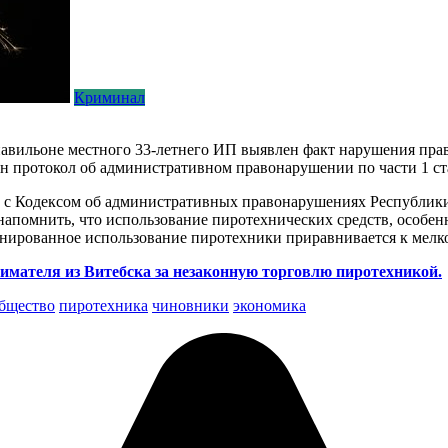
Криминал
ильоне местного 33-летнего ИП выявлен факт нарушения прави
н протокол об административном правонарушении по части 1 ст
ии с Кодексом об административных правонарушениях Республики 
напомнить, что использование пиротехнических средств, особен
нированное использование пиротехники приравнивается к мелко
мателя из Витебска за незаконную торговлю пиротехникой.
бщество
пиротехника
чиновники
экономика