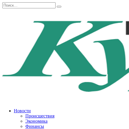
Перейти
Search
к
for:
содержанию
Новости
Происшествия
Экономика
Финансы