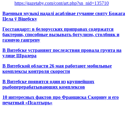
https://gazetaby.com/cont/art.php?sn_nid=135710
Ваенныя музыкі надалі асаблівае гучанне святу Божага
Цела ў Віцебску
Госстандарт: в белорусских приправах содержатся
бактерии, способные вызывать ботулизм, столбняк и
газовую гангрену
В Витебске устраняют последствия провала грунта на
улице Шрадера
В Витебской области 26 мая работают мобильные
комплексы контроля скорости
В Витебске появится один из
крупнейших
рыбоперерабатывающих комплексов
10 интересных фактов про Франциска Скорину и его
печатный «Псалтырь»