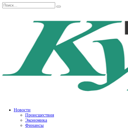
Перейти
Search
к
for:
содержанию
Новости
Происшествия
Экономика
Финансы