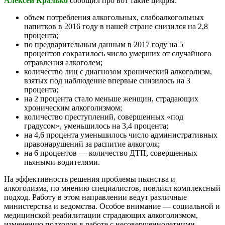
Алексей Кралько
сообщил про вот такие цифры:
объем потребления алкогольных, слабоалкогольных
напитков в 2016 году в нашей стране снизился на 2,8
процента;
по предварительным данным в 2017 году на 5
процентов сократилось число умерших от случайного
отравления алкоголем;
количество лиц с диагнозом хронический алкоголизм,
взятых под наблюдение впервые снизилось на 3
процента;
на 2 процента стало меньше женщин, страдающих
хроническим алкоголизмом;
количество преступлений, совершенных «под
градусом», уменьшилось на 3,4 процента;
на 4,6 процента уменьшилось число административных
правонарушений за распитие алкоголя;
на 6 процентов — количество ДТП, совершенных
пьяными водителями.
На эффективность решения проблемы пьянства и
алкоголизма, по мнению специалистов, повлиял комплексный
подход. Работу в этом направлении ведут различные
министерства и ведомства. Особое внимание — социальной и
медицинской реабилитации страдающих алкоголизмом,
изменению подходов в работе с несовершеннолетними.