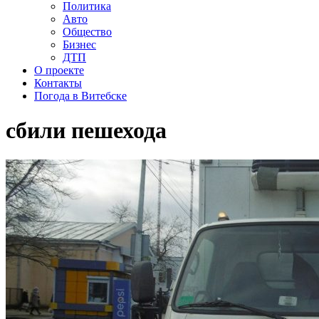
Политика
Авто
Общество
Бизнес
ДТП
О проекте
Контакты
Погода в Витебске
сбили пешехода