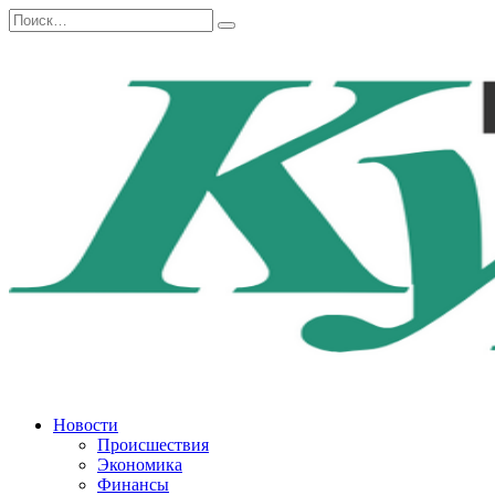
Перейти
Search
к
for:
содержанию
Новости
Происшествия
Экономика
Финансы