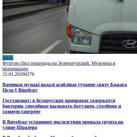
Авто
Фургон сбил пешехода на Зеленогурской. Мужчина в
реанимации
22.01.2020
0
276
Ваенныя музыкі надалі асаблівае гучанне святу Божага
Цела ў Віцебску
Госстандарт: в белорусских приправах содержатся
бактерии, способные вызывать ботулизм, столбняк и
газовую гангрену
В Витебске устраняют последствия провала грунта на
улице Шрадера