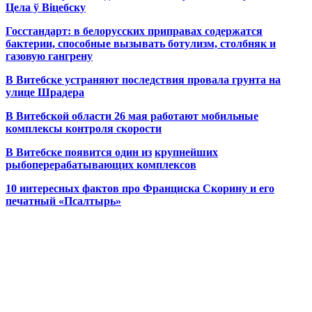
Цела ў Віцебску
Госстандарт: в белорусских приправах содержатся
бактерии, способные вызывать ботулизм, столбняк и
газовую гангрену
В Витебске устраняют последствия провала грунта на
улице Шрадера
В Витебской области 26 мая работают мобильные
комплексы контроля скорости
В Витебске появится один из
крупнейших
рыбоперерабатывающих комплексов
10 интересных фактов про Франциска Скорину и его
печатный «Псалтырь»