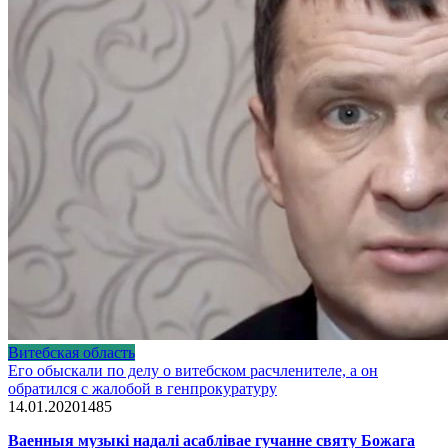
Витебская область
Его обыскали по делу о витебском расчленителе, а он
обратился с жалобой в генпрокуратуру
14.01.2020
1
485
Ваенныя музыкі надалі асаблівае гучанне святу Божага