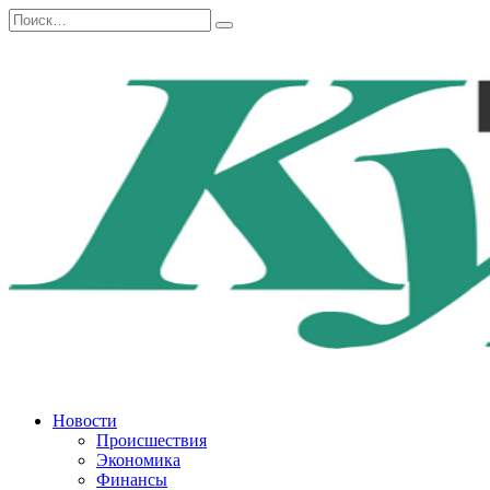
Перейти
Search
к
for:
содержанию
Новости
Происшествия
Экономика
Финансы