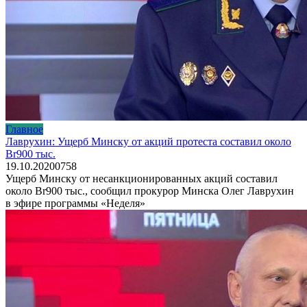
Главное
Лаврухин: Ущерб Минску от акций протеста составил около
Br900 тыс.
19.10.2020
0
758
Ущерб Минску от несанкционированных акций составил
около Br900 тыс., сообщил прокурор Минска Олег Лаврухин
в эфире программы «Неделя»