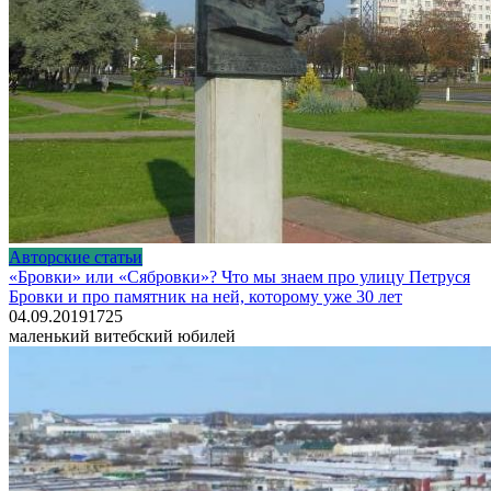
Авторские статьи
«Бровки» или «Сябровки»? Что мы знаем про улицу Петруся
Бровки и про памятник на ней, которому уже 30 лет
04.09.2019
1
725
маленький витебский юбилей