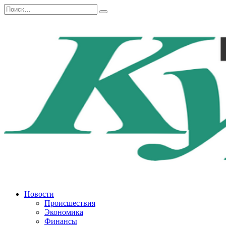
Перейти
Search
к
for:
содержанию
Новости
Происшествия
Экономика
Финансы