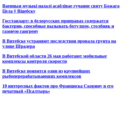
Ваенныя музыкі надалі асаблівае гучанне святу Божага
Цела ў Віцебску
Госстандарт: в белорусских приправах содержатся
бактерии, способные вызывать ботулизм, столбняк и
газовую гангрену
В Витебске устраняют последствия провала грунта на
улице Шрадера
В Витебской области 26 мая работают мобильные
комплексы контроля скорости
В Витебске появится один из
крупнейших
рыбоперерабатывающих комплексов
10 интересных фактов про Франциска Скорину и его
печатный «Псалтырь»