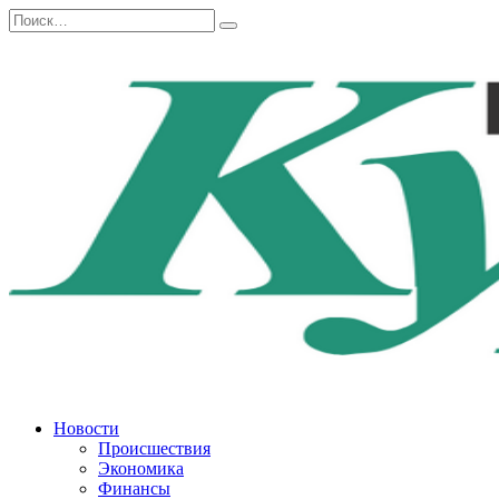
Перейти
Search
к
for:
содержанию
Новости
Происшествия
Экономика
Финансы