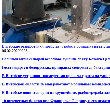
Витебские разработчики представят робота-обувщика на выста
06.02.2020
0
286
Ваенныя музыкі надалі асаблівае гучанне святу Божага Цел
Госстандарт: в белорусских приправах содержатся бактерии
В Витебске устраняют последствия провала грунта на улиц
В Витебской области 26 мая работают мобильные комплекс
В Витебске появится один из
крупнейших
рыбоперерабаты
10 интересных фактов про Франциска Скорину и его печа