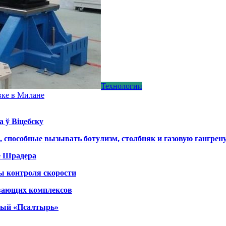
Технологии
вке в Милане
а ў Віцебску
, способные вызывать ботулизм, столбняк и газовую гангрен
е Шрадера
ы контроля скорости
вающих комплексов
тный «Псалтырь»