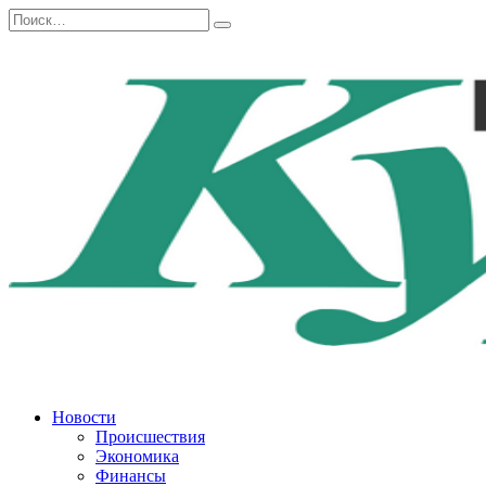
Перейти
Search
к
for:
содержанию
Новости
Происшествия
Экономика
Финансы