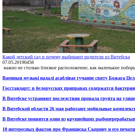
Какой детский сад и почему выбирают родители из Витебска
07.05.2019
0
458
важно не cтолько близкое расположение, как маленькие побор
Ваенныя музыкі надалі асаблівае гучанне святу Божага Цел
Госстандарт: в белорусских приправах содержатся бактерии
В Витебске устраняют последствия провала грунта на улиц
В Витебской области 26 мая работают мобильные комплекс
В Витебске появится один из
крупнейших
рыбоперерабаты
10 интересных фактов про Франциска Скорину и его печа