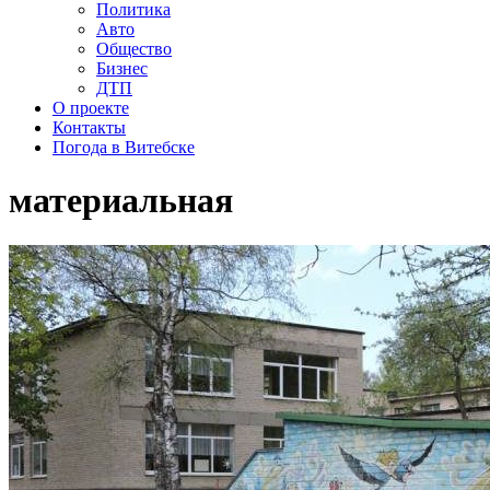
Политика
Авто
Общество
Бизнес
ДТП
О проекте
Контакты
Погода в Витебске
материальная