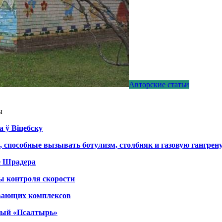
Авторские статьи
ы
а ў Віцебску
, способные вызывать ботулизм, столбняк и газовую гангрен
е Шрадера
ы контроля скорости
вающих комплексов
тный «Псалтырь»