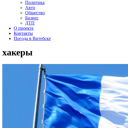
Политика
Авто
Общество
Бизнес
ДТП
О проекте
Контакты
Погода в Витебске
хакеры