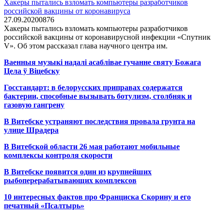
Хакеры пытались взломать компьютеры разработчиков
российской вакцины от коронавируса
27.09.2020
0
876
Хакеры пытались взломать компьютеры разработчиков
российской вакцины от коронавирусной инфекции «Спутник
V». Об этом рассказал глава научного центра им.
Ваенныя музыкі надалі асаблівае гучанне святу Божага
Цела ў Віцебску
Госстандарт: в белорусских приправах содержатся
бактерии, способные вызывать ботулизм, столбняк и
газовую гангрену
В Витебске устраняют последствия провала грунта на
улице Шрадера
В Витебской области 26 мая работают мобильные
комплексы контроля скорости
В Витебске появится один из
крупнейших
рыбоперерабатывающих комплексов
10 интересных фактов про Франциска Скорину и его
печатный «Псалтырь»