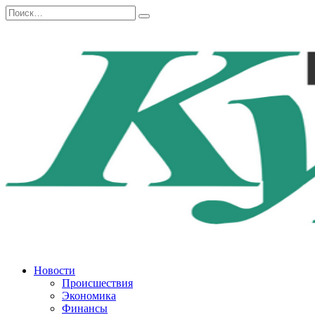
Перейти
Search
к
for:
содержанию
Новости
Происшествия
Экономика
Финансы