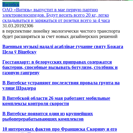
Витебск
ОАО «Витязь» выпустит в мае первую партию
электровелосипедов. Будут весить всего 20 кг, легко
складываться и заряжаться от розетки всего за 4 часа
31.03.2019
2
306
в перспективе линейку экологически чистого транспорта
будет расширяться за счет новых дизайнерских решений
Ваенныя музыкі надалі асаблівае гучанне святу Божага
Цела ў Віцебску
Госстандарт: в белорусских приправах содержатся
бактерии, способные вызывать ботулизм, столбняк и
газовую гангрену
В Витебске устраняют последствия провала грунта на
улице Шрадера
В Витебской области 26 мая работают мобильные
комплексы контроля скорости
В Витебске появится один из
крупнейших
рыбоперерабатывающих комплексов
10 интересных фактов про Франциска Скорину и его