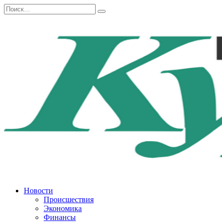
Перейти
Search
к
for:
содержанию
Новости
Происшествия
Экономика
Финансы