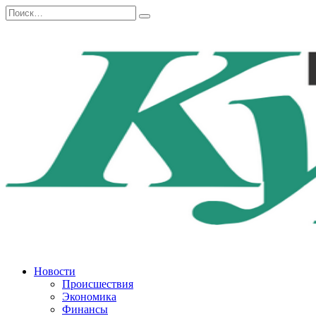
Перейти
Search
к
for:
содержанию
Новости
Происшествия
Экономика
Финансы