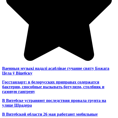
Ваенныя музыкі надалі асаблівае гучанне святу Божага
Цела ў Віцебску
Госстандарт: в белорусских приправах содержатся
бактерии, способные вызывать ботулизм, столбняк и
газовую гангрену
В Витебске устраняют последствия провала грунта на
улице Шрадера
В Витебской области 26 мая работают мобильные