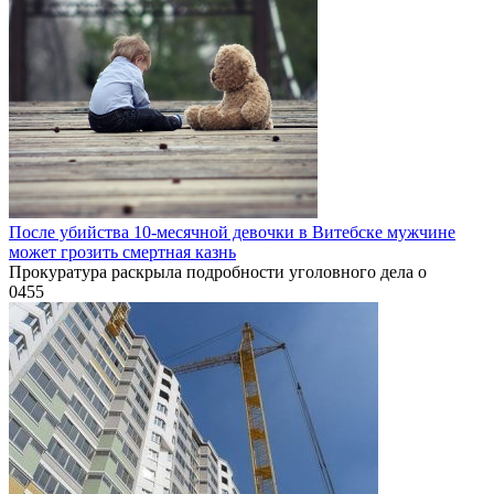
После убийства 10-месячной девочки в Витебске мужчине
может грозить смертная казнь
Прокуратура раскрыла подробности уголовного дела о
0
455