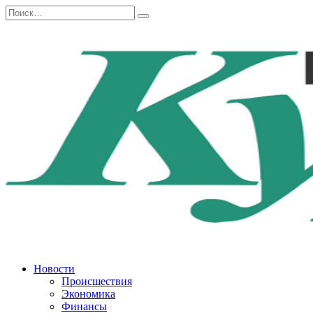
Перейти
Search
к
for:
содержанию
Новости
Происшествия
Экономика
Финансы