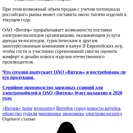
При этом возможный объем продаж с учетом потенциала
российского рынка может составить около тысячи изделий в
текущем году.
ОАО «Витязь» прорабатывает возможности поставки
электровелосипедов организациям, оказывающим услуги
аренды велосипедов, туристическим и другим
заинтересованным компаниям в канун II Европейских игр,
чтобы гости и участники соревнований смогли оценить
комфорт и дизайн нового изделия отечественного
производителя.
Что сегодня выпускает ОАО «Витязь» и востребована ли
его продукция.
Серийное производство зарядных станций для
электромобилей в ОАО «Витязь» будет налажено в 2020
году.
«Витязь»
home
велосипед
Витебск
город
новости витебск
общество
туризм
чиновники
экономика
электровелосипед
Оцените статью