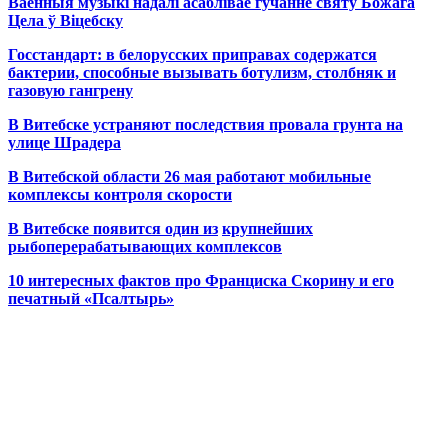
Ваенныя музыкі надалі асаблівае гучанне святу Божага
Цела ў Віцебску
Госстандарт: в белорусских приправах содержатся
бактерии, способные вызывать ботулизм, столбняк и
газовую гангрену
В Витебске устраняют последствия провала грунта на
улице Шрадера
В Витебской области 26 мая работают мобильные
комплексы контроля скорости
В Витебске появится один из
крупнейших
рыбоперерабатывающих комплексов
10 интересных фактов про Франциска Скорину и его
печатный «Псалтырь»