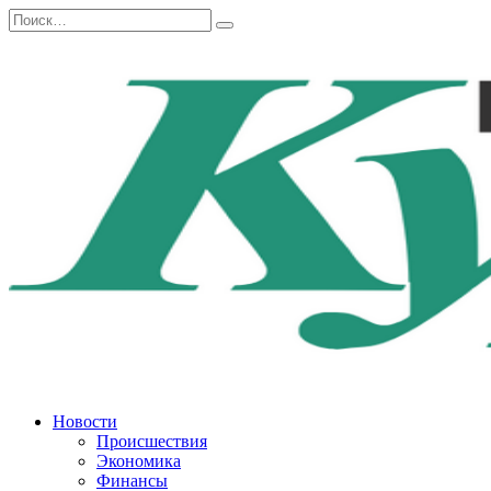
Перейти
Search
к
for:
содержанию
Новости
Происшествия
Экономика
Финансы