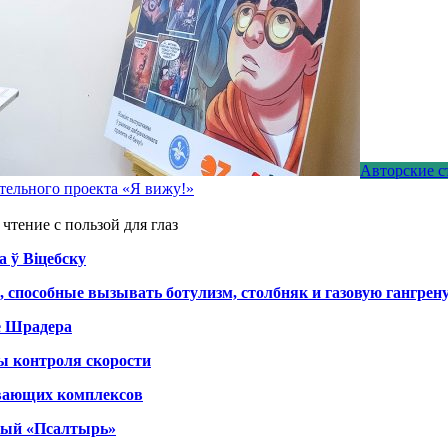
Авторские с
тельного проекта «Я вижу!»
чтение с пользой для глаз
а ў Віцебску
, способные вызывать ботулизм, столбняк и газовую гангрен
е Шрадера
ы контроля скорости
вающих комплексов
тный «Псалтырь»