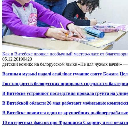
Как в Витебске прошел необычный мастер-класс от благотвори
05.12.2019
0
420
детский комикс на белорусском языке «Не для чужых вачэй» — 
Ваенныя музыкі надалі асаблівае гучанне святу Божага Цел
Госстандарт: в белорусских приправах содержатся бактерии
В Витебске устраняют последствия провала грунта на улиц
В Витебской области 26 мая работают мобильные комплекс
В Витебске появится один из
крупнейших
рыбоперерабаты
10 интересных фактов про Франциска Скорину и его печа