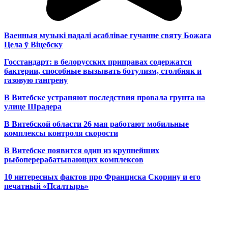
Ваенныя музыкі надалі асаблівае гучанне святу Божага
Цела ў Віцебску
Госстандарт: в белорусских приправах содержатся
бактерии, способные вызывать ботулизм, столбняк и
газовую гангрену
В Витебске устраняют последствия провала грунта на
улице Шрадера
В Витебской области 26 мая работают мобильные
комплексы контроля скорости
В Витебске появится один из
крупнейших
рыбоперерабатывающих комплексов
10 интересных фактов про Франциска Скорину и его
печатный «Псалтырь»