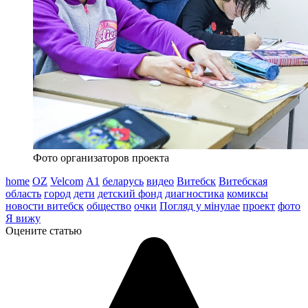
Фото организаторов проекта
home
OZ
Velcom
А1
беларусь
видео
Витебск
Витебская
область
город
дети
детский фонд
диагностика
комиксы
новости витебск
общество
очки
Погляд у мінулае
проект
фото
Я вижу
Оцените статью