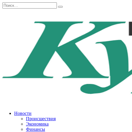
Перейти
Search
к
for:
содержанию
Новости
Происшествия
Экономика
Финансы