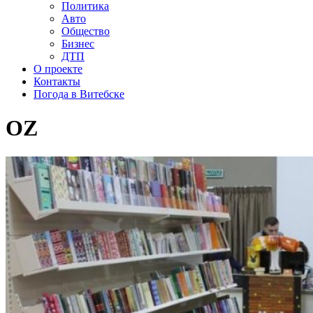
Политика
Авто
Общество
Бизнес
ДТП
О проекте
Контакты
Погода в Витебске
OZ