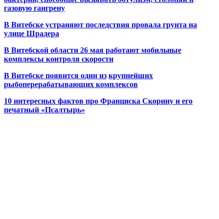
газовую гангрену
В Витебске устраняют последствия провала грунта на
улице Шрадера
В Витебской области 26 мая работают мобильные
комплексы контроля скорости
В Витебске появится один из
крупнейших
рыбоперерабатывающих комплексов
10 интересных фактов про Франциска Скорину и его
печатный «Псалтырь»