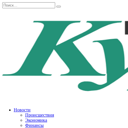
Перейти
Search
к
for:
содержанию
Новости
Происшествия
Экономика
Финансы