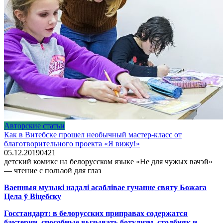
Авторские статьи
Как в Витебске прошел необычный мастер-класс от
благотворительного проекта «Я вижу!»
05.12.2019
0
421
детский комикс на белорусском языке «Не для чужых вачэй»
— чтение с пользой для глаз
Ваенныя музыкі надалі асаблівае гучанне святу Божага
Цела ў Віцебску
Госстандарт: в белорусских приправах содержатся
бактерии, способные вызывать ботулизм, столбняк и