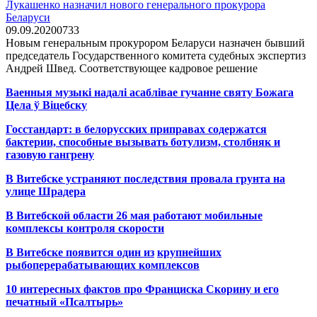
Лукашенко назначил нового генерального прокурора
Беларуси
09.09.2020
0
733
Новым генеральным прокурором Беларуси назначен бывший
председатель Государственного комитета судебных экспертиз
Андрей Швед. Соответствующее кадровое решение
Ваенныя музыкі надалі асаблівае гучанне святу Божага
Цела ў Віцебску
Госстандарт: в белорусских приправах содержатся
бактерии, способные вызывать ботулизм, столбняк и
газовую гангрену
В Витебске устраняют последствия провала грунта на
улице Шрадера
В Витебской области 26 мая работают мобильные
комплексы контроля скорости
В Витебске появится один из
крупнейших
рыбоперерабатывающих комплексов
10 интересных фактов про Франциска Скорину и его
печатный «Псалтырь»