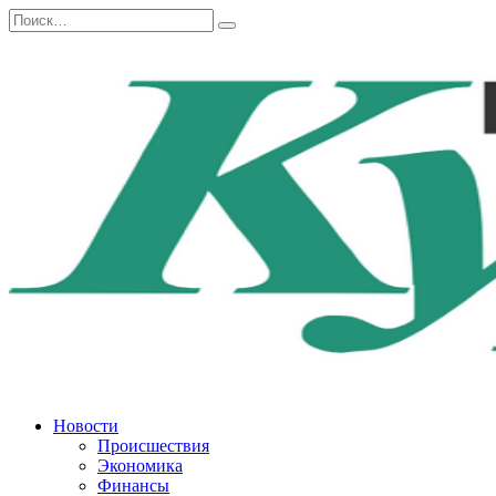
Перейти
Search
к
for:
содержанию
Новости
Происшествия
Экономика
Финансы