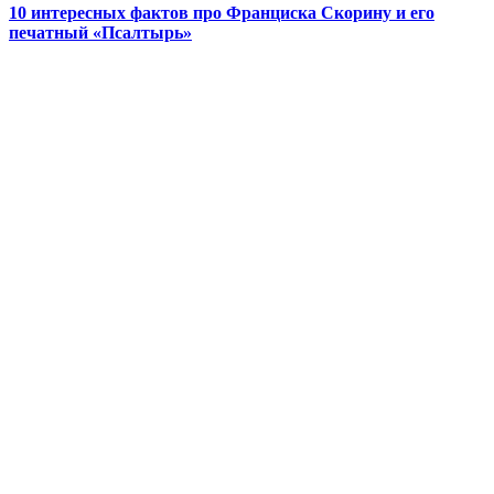
10 интересных фактов про Франциска Скорину и его
печатный «Псалтырь»