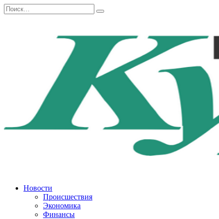
Перейти
Search
к
for:
содержанию
Новости
Происшествия
Экономика
Финансы