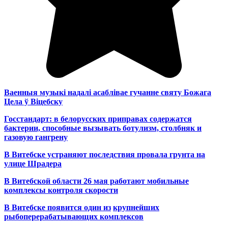
Ваенныя музыкі надалі асаблівае гучанне святу Божага
Цела ў Віцебску
Госстандарт: в белорусских приправах содержатся
бактерии, способные вызывать ботулизм, столбняк и
газовую гангрену
В Витебске устраняют последствия провала грунта на
улице Шрадера
В Витебской области 26 мая работают мобильные
комплексы контроля скорости
В Витебске появится один из
крупнейших
рыбоперерабатывающих комплексов