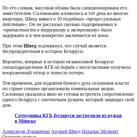
По его словам, массовая облава была санкционирована его
заместителем. Силовиками вломились в тот день во многие
квартиры. Швед заявил о 10 подобных «
процессуальных
действиях
«. Он не рассказал сколько подозреваемых в
«
причастности к терроризму и экстремизму»
было
задержано и в чем конкретно заключается их вина.
При этом
Швед
подчеркнул, что случай является
беспрецедентным в истории Беларуси.
Вероятно, впервые в истории независимой Беларуси
спецподразделение КГБ по борьбе с несогласными получило
вооруженный отпор и понесло потери.
Тем временем, для поднятия боевого духа силовиков власти
по стране спешно организовали поминальные акции.
Силовики оказались явно не готовы встретить сопротивление
одного беларуса с охотничьим ружьем, который защищал свой
дом.
Сотрудника КГБ Беларуси застрелили из ружья
в Минске
Александр Лукашенко
Андрей Швед
Наталья Эйсмонт
Оцените статью