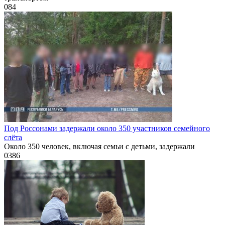
0
84
Под Россонами задержали около 350 участников семейного
слёта
Около 350 человек, включая семьи с детьми, задержали
0
386