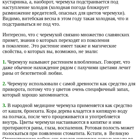
кустарника, а, наоборот, черемуха подстраивается под
наступление холодов (холодная погода блокирует
размножение вредителей, опасных для цветов черемухи).
Видимо, витебская весна в этом году такая холодная, что и
подстраиваться не под что.
Интересно, что с черемухой связано множество славянских
примет, знания о которых переходят из поколения
в поколение. Это растение имеет также и магические
свойства, о которых вы, возможно, не знали:
1.
Черемуху называют растением влюбленных. Говорят, что
даже обычное нахождение рядом с пахучими цветами лечит
раны от безответной любви.
2.
Черемуху использовали с самой древности как средство для
приворота, потому что у цветов очень специфичный запах,
который хорошо запоминается.
3.
В народной медицине черемуха применяется как средство
от кашля, бронхита. Кора дерева кладется в кипящую воду
на полчаса, после чего процеживается и употребляется
внутрь. Цветы черемухи настаиваются в кипятке и ими
протираются раны, глаза, воспаления. Ротовая полость может
полоскаться при появлении стоматита. Кстати, в Великую
Отечественную войну сок плодов черемухи использовали во