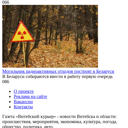
0
66
Могильник радиоактивных отходов построят в Беларуси
В Беларуси собираются ввести в работу первую очередь
0
86
О проекте
Реклама на сайте
Вакансии
Контакты
Газета «Витебский курьер» - новости Витебска и области:
происшествия, мероприятия, экономика, культура, погода,
общество, политика, авто.