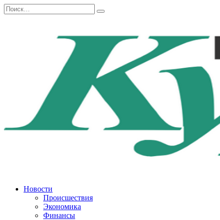
Перейти
Search
к
for:
содержанию
Новости
Происшествия
Экономика
Финансы