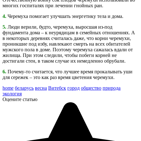
многих госпиталях при лечении гнойных ран.
4.
Черемуха помогает улучшать энергетику тела и дома.
5.
Люди верили, будто, черемуха, выросшая из-под
фундамента дома – к неурядицам в семейных отношениях. А
в некоторых деревнях считалась даже, что корни черемухи,
проникшие под избу, навлекают смерть на всех обитателей
мужского пола в доме. Поэтому черемуха сажалась вдали от
жилища. При этом следили, чтобы побеги корней не
достигали стен, в таком случае их немедленно обрубали.
6.
Почему-то считается, что лучшее время прокалывать уши
для сережек – это как раз время цветения черемухи.
home
беларусь
весна
Витебск
город
общество
природа
экология
Оцените статью