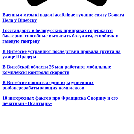
Ваенныя музыкі надалі асаблівае гучанне святу Божага
Цела ў Віцебску
Госстандарт: в белорусских приправах содержатся
бактерии, способные вызывать ботулизм, столбняк и
газовую гангрену
В Витебске устраняют последствия провала грунта на
улице Шрадера
В Витебской области 26 мая работают мобильные
комплексы контроля скорости
В Витебске появится один из
крупнейших
рыбоперерабатывающих комплексов
10 интересных фактов про Франциска Скорину и его
печатный «Псалтырь»