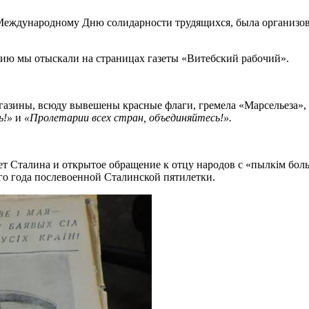
 Международному Дню солидарности трудящихся, была организов
цию мы отыскали на страницах газеты «Витебский рабочий».
агазины, всюду вывешены красные флаги, гремела «Марсельеза»
ь!»
и
«Пролетарии всех стран, объединяйтесь!».
рет Сталина и открытое обращение к отцу народов с «пылкім бол
о года послевоенной Сталинской пятилетки.