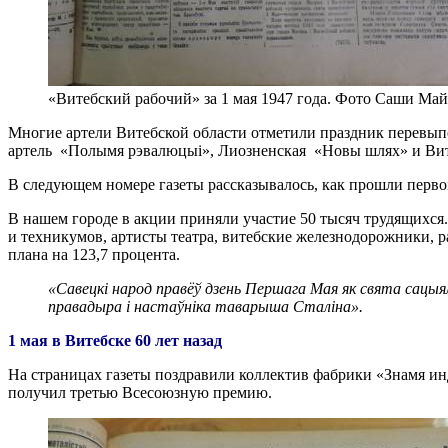
«Витебский рабочий» за 1 мая 1947 года. Фото Саши Май
Многие артели Витебской области отметили праздник перевып
артель «Полымя рэвалюцыі», Лиозненская «Новы шлях» и Вите
В следующем номере газеты рассказывалось, как прошли перво
В нашем городе в акции приняли участие 50 тысяч трудящихс
и техникумов, артисты театра, витебские железнодорожники, 
плана на 123,7 процента.
«Савецкі народ правёў дзень Першага Мая як свята сацыял
правадыра і настаўніка таварыша Сталіна».
1 мая в Витебске 60 лет назад
На страницах газеты поздравили коллектив фабрики «Знамя и
получил третью Всесоюзную премию.