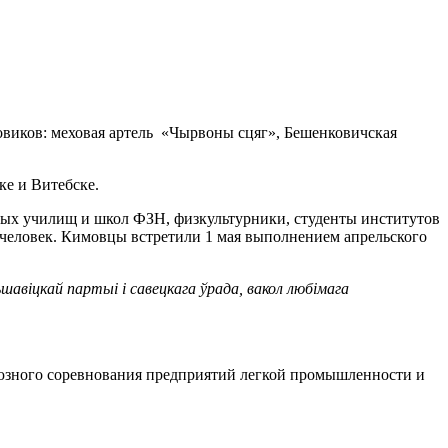
виков: меховая артель «Чырвоны сцяг», Бешенковичская
ке и Витебске.
ных училищ и школ ФЗН, физкультурники, студенты институтов
 человек. Кимовцы встретили 1 мая выполнением апрельского
шавіцкай партыі і савецкага ўрада, вакол любімага
оюзного соревнования предприятий легкой промышленности и