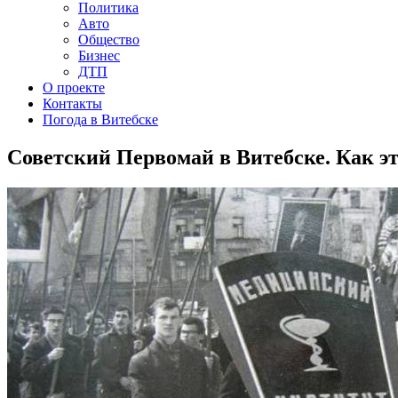
Политика
Авто
Общество
Бизнес
ДТП
О проекте
Контакты
Погода в Витебске
Советский Первомай в Витебске. Как э