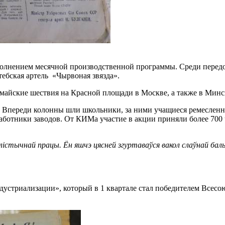
олнением месячной производственной программы. Среди передо
бская артель «Чырвоная звязда».
майские шествия на Красной площади в Москве, а также в Минс
я. Впереди колонны шли школьники, за ними учащиеся ремеслен
работники заводов. От КИМа участие в акции приняли более 700
істычнай працы. Ён яшчэ цясней згуртаваўся вакол слаўнай баль
ндустриализации», который в 1 квартале стал победителем Всес