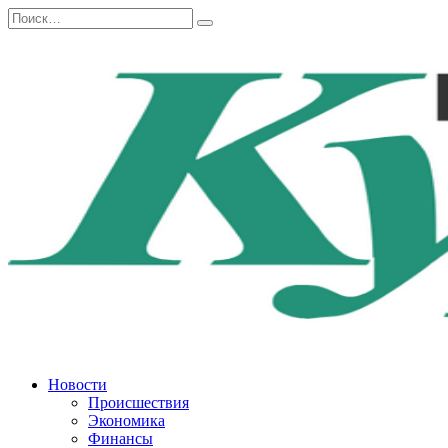
Перейти
Search
к
for:
содержанию
Новости
Происшествия
Экономика
Финансы