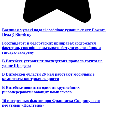
Ваенныя музыкі надалі асаблівае гучанне святу Божага
Цела ў Віцебску
Госстандарт: в белорусских приправах содержатся
бактерии, способные вызывать ботулизм, столбняк и
газовую гангрену
В Витебске устраняют последствия провала грунта на
улице Шрадера
В Витебской области 26 мая работают мобильные
комплексы контроля скорости
В Витебске появится один из
крупнейших
рыбоперерабатывающих комплексов
10 интересных фактов про Франциска Скорину и его
печатный «Псалтырь»