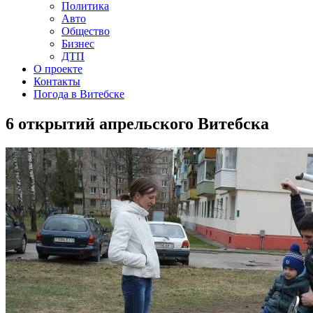
Политика
Авто
Общество
Бизнес
ДТП
О проекте
Контакты
Погода в Витебске
6 открытий апрельского Витебска