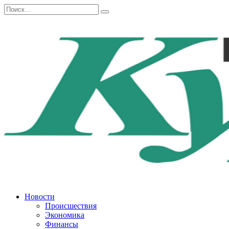
Перейти
Search
к
for:
содержанию
Новости
Происшествия
Экономика
Финансы