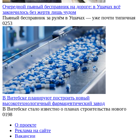
Очередной пьяный бесправник на дороге: в Ушачах всё
закончилось без жертв лишь чудом
Пьяный бесправник за рулём в Ушачах — уже почти типичная
0
253
В Витебске планируют построить новый
высокотехнологичный фармацевтический завод
В Витебске стало известно о планах строительства нового
0
198
О проекте
Реклама на сайте
Вакансии