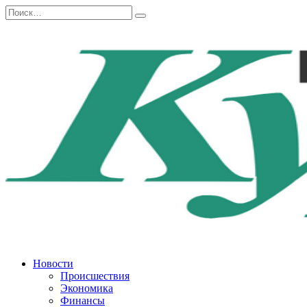
Перейти
Search
к
for:
содержанию
Новости
Происшествия
Экономика
Финансы