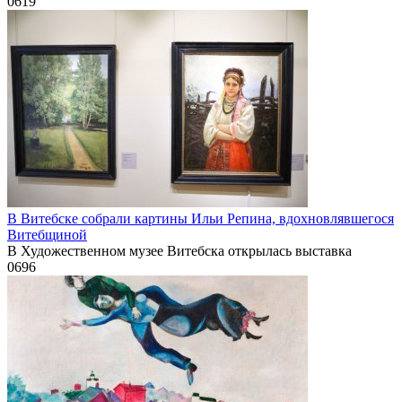
0
619
В Витебске собрали картины Ильи Репина, вдохновлявшегося
Витебщиной
В Художественном музее Витебска открылась выставка
0
696