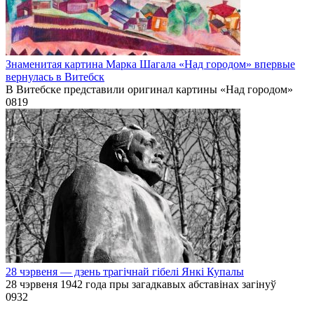
Знаменитая картина Марка Шагала «Над городом» впервые
вернулась в Витебск
В Витебске представили оригинал картины «Над городом»
0
819
28 чэрвеня — дзень трагічнай гібелі Янкі Купалы
28 чэрвеня 1942 года пры загадкавых абставінах загінуў
0
932