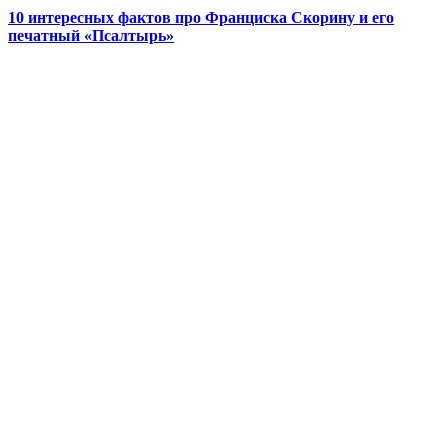
10 интересных фактов про Франциска Скорину и его
печатный «Псалтырь»