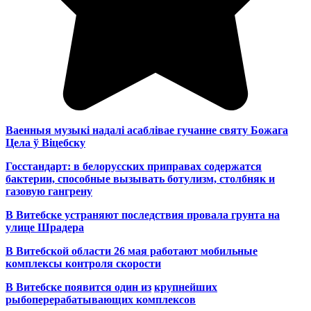
Ваенныя музыкі надалі асаблівае гучанне святу Божага
Цела ў Віцебску
Госстандарт: в белорусских приправах содержатся
бактерии, способные вызывать ботулизм, столбняк и
газовую гангрену
В Витебске устраняют последствия провала грунта на
улице Шрадера
В Витебской области 26 мая работают мобильные
комплексы контроля скорости
В Витебске появится один из
крупнейших
рыбоперерабатывающих комплексов