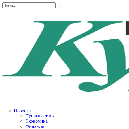
Перейти
Search
к
for:
содержанию
Новости
Происшествия
Экономика
Финансы