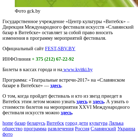
Фото gck.by
Государственное учреждение «Центр культуры «Витебск» –
Дирекция Международного фестиваля искусств «Славянский
базар в Витебске» оставляет за собой право вносить
изменения в программу мероприятий фестиваля.
Официальный сайт
FEST-SBV.BY
ИНФОлиния
+ 375 (212) 67-22-92
Билеты в кассах города и на
www.kvitki.by
Программа: «Театральные встречи-2017» на «Славянском
базаре в Витебске» —
здесь
.
О том, когда пройдет фестиваль и кто из звезд приедет в
Витебск этим летом можно узнать
здесь
и
здесь
.
А узнать о
стоимости билетов на мероприятия XXVI Международного
фестиваля искусств можно
здесь
.
home
базар
беларусь
Витебск
город
дети
культура
Лялька
общество
программа
развлечения
Россия
Славянский
Украина
фото