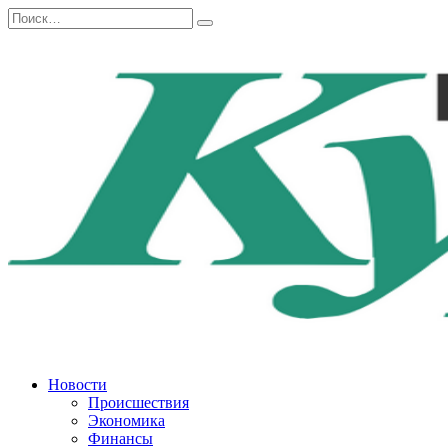
Перейти
Search
к
for:
содержанию
Новости
Происшествия
Экономика
Финансы