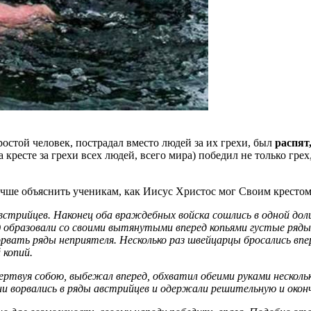
ростой человек, пострадал вместо людей за их грехи, был
распят
 кресте за грехи всех людей, всего мира) победил не только грех
лучше объяснить ученикам, как Иисус Христос мог Своим кресто
австрийцев. Наконец оба враждебных войска сошлись в одной д
 образовали со своими вытянутыми вперед копьями густые ряды
рвать ряды неприятеля. Несколько раз швейцарцы бросались впе
 копий.
жертвуя собою, выбежал вперед, обхватил обеими руками несколь
ни ворвались в ряды австрийцев и одержали решительную и окон