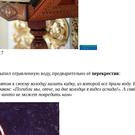
История
17
выпил отравленную воду, предварительно её
перекрестив
:
ом к своему колодцу налить кадку, из которой все брали воду. Бы
риком: «Погибли мы, отче, на дне колодца я видел аспида!». А св
там ничто не может повредить нам»