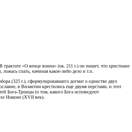
 трактате «О венце воина» (ок. 211 г.) он пишет, что христиане
ложась спать, начиная какое-либо дело и т.п.
бора (325 г.), сформулировавшего догмат о единстве двух
вославие, в Византии крестились еще двумя перстами, и этот
ей Бога-Троицы (о том, какого Бога исповедуют
хе Никоне (XVII век).