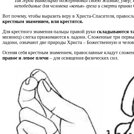
Так герой Винкельрид пожертвовал своею жизнью, умер, 
непобедимые для человека «копья» греха и смерти принял
Вот почему, чтобы выразить веру в Христа-Спасителя, правос
крестным знамением, или крестятся.
Для крестного знамения пальцы правой руки
складываются т
мизинец) слегка прижимаются к ладони. Сложенные три первых
ладони, означают две природы Христа – Божественную и чело
Осеняя себя крестным знамением, православные кладут сложе
правое и левое
плечи
– для освящения физических сил.