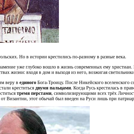
ольских. Но в истории крестились по-разному в разные века.
знамение уже глубоко вошло в жизнь современных ему христиан. В
вах жизни: входя в дом и выходя из него, возжигая светильники, 
им веру в
единого
Бога-Троицу. После Никейского вселенского со
стали креститься
двумя пальцами
. Когда Русь крестилась в пра
еститься
тремя перстами
, символизирующими всех трёх Личност
и от Византии, этот обычай был введен на Руси лишь при патриар