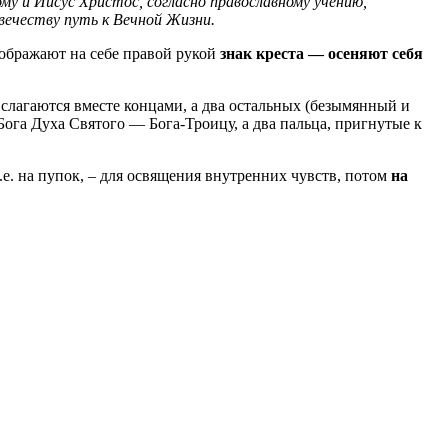
му и Иисус Христос, согласно православному учению,
овечеству путь к Вечной Жизни.
ображают на себе правой рукой
знак креста — осеняют себя
 слагаются вместе концами, а два остальных (безымянный и
ога Духа Святого — Бога-Троицу, а два пальца, пригнутые к
т.е. на пупок, – для освящения внутренних чувств, потом
на