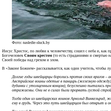
Фото: nasledie-sluck.by
Иисус Христос, по любви к человечеству, сошел с неба и, как п
Богочеловек
Своим
крестом
(то есть страданиями и смертью на
Своей победы над грехом и злом.
В «Законе Божием» рассказывается, как один учитель, чтобы 
Долгие годы швейцарцы боролись против своих врагов – 
Австрийские воины одетые в панцирь (железную одежду)
дубинки с утолщенным концом), безуспешно пытались про
отражаемы. Они не в силах были прорвать густой строй
Тогда один из швейцарских воинов Арнольд Винкельрид, 
ему в грудь. Через это путь швейцарцам был открыт и о