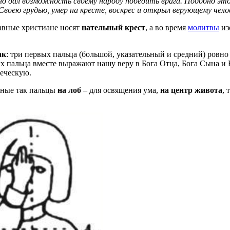
но дал возможность своему народу победить врага. Подобно это
 Своею грудью, умер на кресте, воскрес и открыл верующему чел
лавные христиане носят
нательный крест
, а во время
молитвы
из
ак
: три первых пальца (большой, указательный и средний) ровно
 пальца вместе выражают нашу веру в Бога Отца, Бога Сына и Б
веческую.
нные так пальцы
на
лоб
– для освящения ума,
на центр
живота
, 