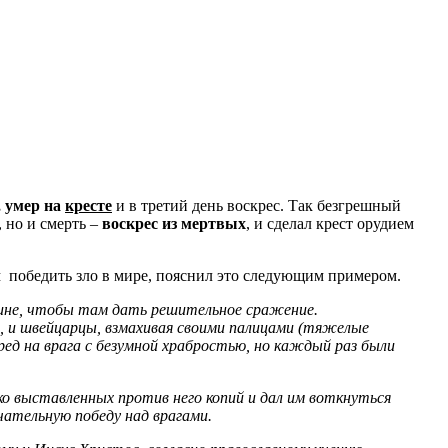
, умер на
кресте
и в третий день воскрес. Так безгрешный
, но и смерть –
воскрес из мертвых
, и сделал крест орудием
м победить зло в мире, пояснил это следующим примером.
олине, чтобы там дать решительное сражение.
, и швейцарцы, взмахивая своими палицами (тяжелые
ред на врага с безумной храбростью, но каждый раз были
ко выставленных против него копий и дал им воткнуться
чательную победу над врагами.