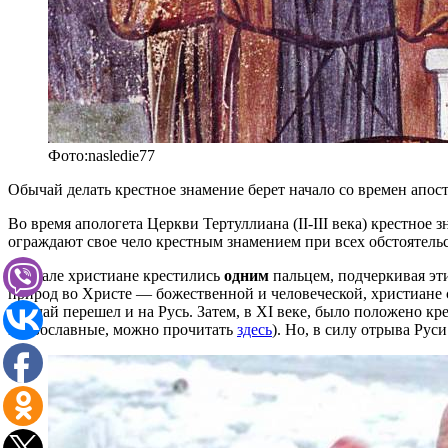
Фото:nasledie77
Обычай делать крестное знамение берет начало со времен апост
Во время апологета Церкви Тертуллиана (II-III века) крестное 
ограждают свое чело крестным знамением при всех обстоятельст
Вначале христиане крестились
одним
пальцем, подчеркивая эт
природ во Христе — божественной и человеческой, христиане 
обычай перешел и на Русь. Затем, в XI веке, было положено кр
православные, можно прочитать
здесь
). Но, в силу отрыва Рус