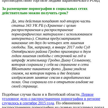
противодействию торговле людьми Барановичского РОВД
За размещение порнографии в социальных сетях
действительно можно получить срок?
Да, эти действия попадают под вторую часть
статьи 343 УК РБ («Хранение с целью
распространения и распространение
порнографических материалов с использованием
интернета»). Статья предусматривает
наказание от двух до четырех лет лишения
свободы. Так, например, в январе 2017 года Суд
Октябрьского района Гродно приговорил к двум
годам лишения свободы с отсрочкой на год и
штрафу жительницу Гродно Диану Сельванову,
которая сохранила у себя на страничке в сети
ВКонтакте пикантное фото. Диана увидела
снимок, на котором парень и две девушки
изображают занятие сексом в акробатических
позах. Она сохранила его в открытом альбоме на
своей странице.
Подобные случаи были и в Витебской области.
Первое
уголовное дело о распространении порнографии в регионе
случилось в сентябре 2015 года
. По обвинению в
распространении порнографии на скамью подсудимых попал