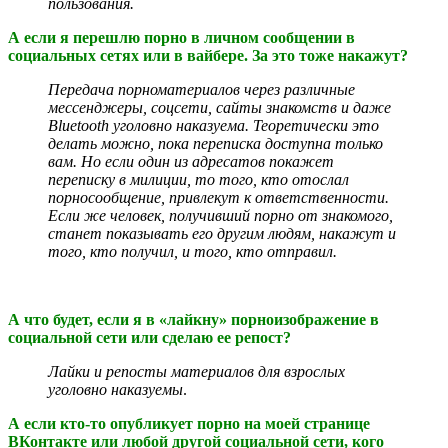
пользования.
А если я перешлю порно в личном сообщении в
социальных сетях или в вайбере. За это тоже накажут?
Передача порноматериалов через различные
мессенджеры,
соцсет
и, сайты знакомств и даже
Bluetooth уголовно наказуема. Теоретически это
делать можно, пока переписка доступна только
вам. Но если один из адресатов покажет
переписку в милиции, то того, кто отослал
порносообщение, привлекут к ответственности.
Если же человек, получивший порно от знакомого,
станет показывать его другим людям, накажут и
того, кто получил, и того, кто отправил.
А что будет, если я в «лайкну» порноизображение в
социальной сети или сделаю ее репост?
Лайки и репосты материалов для взрослых
уголовно наказуемы
.
А если кто-то опубликует порно на моей странице
ВКонтакте или любой другой социальной сети, кого