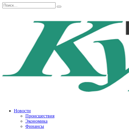
Перейти
Search
к
for:
содержанию
Новости
Происшествия
Экономика
Финансы