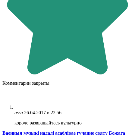
Комментарии закрыты.
assa
26.04.2017 в 22:56
короче развращайтесь культурно
Ваенныя музыкі надалі асаблівае гучанне святу Божага