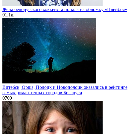
Жена белорусского хоккеиста попала на обложку «Плейбоя»
0
1.1к.
Витебск, Орша, Полоцк и Новополоцк оказались в рейтинге
самых романтичных городов Беларуси
0
700