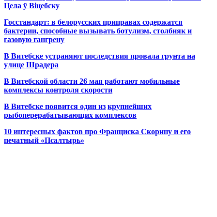
Цела ў Віцебску
Госстандарт: в белорусских приправах содержатся
бактерии, способные вызывать ботулизм, столбняк и
газовую гангрену
В Витебске устраняют последствия провала грунта на
улице Шрадера
В Витебской области 26 мая работают мобильные
комплексы контроля скорости
В Витебске появится один из
крупнейших
рыбоперерабатывающих комплексов
10 интересных фактов про Франциска Скорину и его
печатный «Псалтырь»