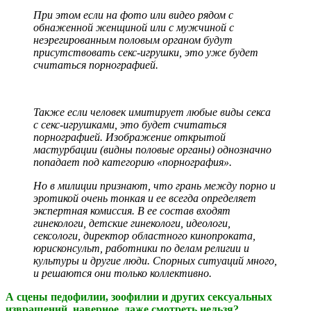
При этом если на фото или видео рядом с
обнаженной женщиной или с мужчиной с
неэрегированным половым органом будут
присутствовать секс-игрушки, это уже будет
считаться порнографией.
Также если человек имитирует любые виды секса
с секс-игрушками, это будет считаться
порнографией. Изображение открытой
мастурбации (видны половые органы) однозначно
попадает под категорию «порнография».
Но в милиции признают, что грань между порно и
эротикой очень тонкая и ее всегда определяет
экспертная комиссия. В ее состав входят
гинекологи, детские гинекологи, идеологи,
сексологи, директор областного кинопроката,
юрисконсульт, работники по делам религии и
культуры и другие люди. Спорных ситуаций много,
и решаются они только коллективно.
А сцены педофилии, зоофилии и других сексуальных
извращений, наверное, даже смотреть нельзя?