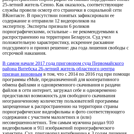
25-летний житель Сенно. Как оказалось, соответствующие
службы провели осмотр его странички в социальной сети
ВКонтакте. В присутствии понятых зафиксировали ее
содержание и отправили 12 видеороликов на
экспертизу. Эксперты признали 6 роликов
порнографическими, остальные – не рекомендуемыми к
распространению на территории Беларуси. Суд учел
положительную характеристику, искреннее раскаяние
подсудимого и принял решение: два года лишения свободы с
отсрочкой наказания.
В самом начале 2017 года приговором суда Первомайского
района Витебска 26-летний житель областного центра
признан виновным
в том, что с 2014 по 2016 год при помощи
программы eMule, предназначенной для кооперативного
обмена файлами и одновременного скачивания и раздачи
файлов в сети интернет, загружал себе и одновременно
предоставлял возможность для свободного скачивания
неограниченному количеству пользователей программы
запрещенные к распространению на территории страны
порнографические видеофильмы и фото соответствующего
содержания с участием малолетних и (или)
несовершеннолетних. Тем самым мужчина раздал 910
видеофильмов и 911 изображений порнографического
характера. Суд приговорил витебчанина к 3 годам лишения