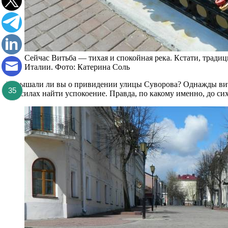
Сейчас Витьба — тихая и спокойная река. Кстати, традиц
Италии. Фото: Катерина Соль
А слышали ли вы о привидении улицы Суворова? Однажды витеб
35
не в силах найти успокоение. Правда, по какому именно, до си