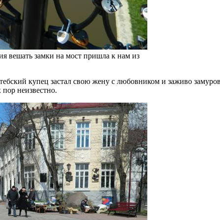
ия вешать замки на мост пришла к нам из
ский купец застал свою жену с любовником и заживо замуровал
х пор неизвестно.