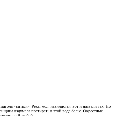
агола «виться». Река, мол, извилистая, вот и назвали так. Но
женщина вздумала постирать в этой воде белье. Окрестные
названную Витьбой.