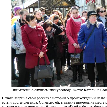
Внимательно слушаем экскурсовода. Фото: Катерина Сол
Начала Марина свой рассказ с истории о происхождении названия
есть и другая легенда. Согласно ей, в давние времена на мест
жители в гневе прокляли её, прокричав «Чтоб тебе витьбою вит