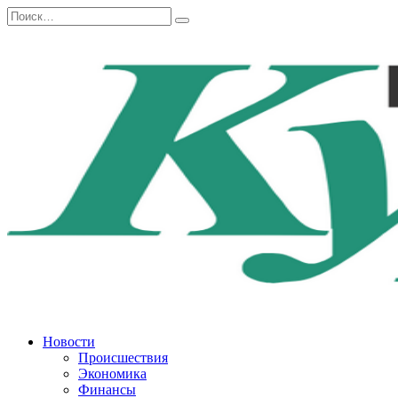
Перейти
Search
к
for:
содержанию
Новости
Происшествия
Экономика
Финансы