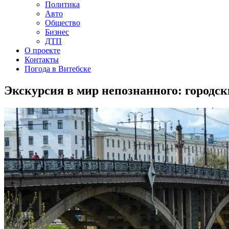
Политика
Авто
Общество
Бизнес
ДТП
О проекте
Контакты
Погода в Витебске
Экскурсия в мир непознанного: городс