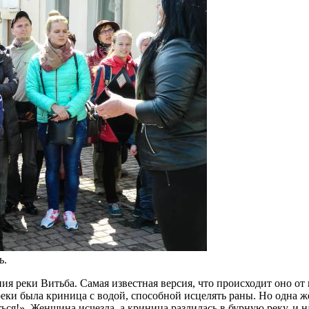
ь.
 реки Витьба. Самая известная версия, что происходит оно от гл
е реки была криница с водой, способной исцелять раны. Но одна 
ься!». Женщина исчезла, а криница разлилась в бурную реку, и 