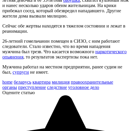
летняя девочка и ее 55-летняя
бабушка
, схватил кухонный нож
и нанес несколько ударов обеим жительницам. На крики
прибежал сосед, который обезвредил нападавшего. Другие
жители дома вызвали милицию.
Сейчас обе жертвы находятся в тяжелом состоянии и лежат в
реанимации.
26-летний гомельчанин помещен в СИЗО, с ним работают
следователи. Стало известно, что во время нападения
мужчина был трезв. Что касается возможного
наркотического
опьянения
, то результатов экспертизы пока нет.
Мужчина работал на местном предприятии, ранее судим не
был,
супруги
не имеет.
home
беларусь
квартира
милиция
правоохранительные
органы
преступление
следствие
уголовное дело
Оцените статью