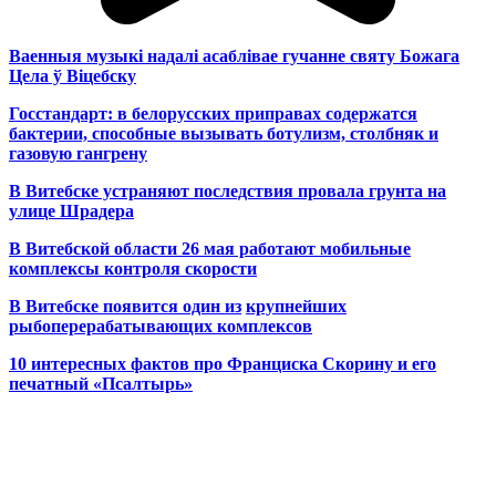
Ваенныя музыкі надалі асаблівае гучанне святу Божага
Цела ў Віцебску
Госстандарт: в белорусских приправах содержатся
бактерии, способные вызывать ботулизм, столбняк и
газовую гангрену
В Витебске устраняют последствия провала грунта на
улице Шрадера
В Витебской области 26 мая работают мобильные
комплексы контроля скорости
В Витебске появится один из
крупнейших
рыбоперерабатывающих комплексов
10 интересных фактов про Франциска Скорину и его
печатный «Псалтырь»