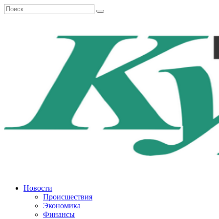
Перейти
Search
к
for:
содержанию
Новости
Происшествия
Экономика
Финансы