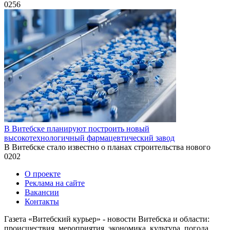
0
256
В Витебске планируют построить новый
высокотехнологичный фармацевтический завод
В Витебске стало известно о планах строительства нового
0
202
О проекте
Реклама на сайте
Вакансии
Контакты
Газета «Витебский курьер» - новости Витебска и области:
происшествия, мероприятия, экономика, культура, погода,