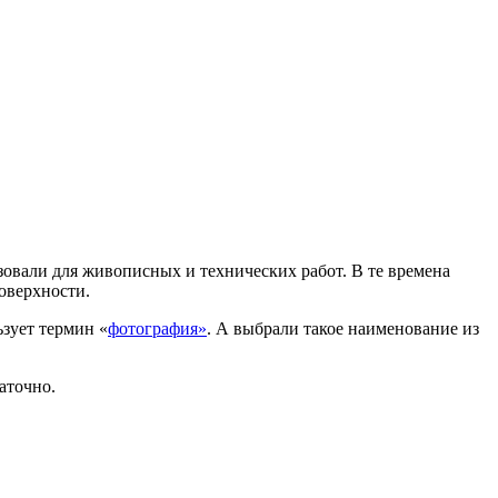
зовали для живописных и технических работ. В те времена
оверхности.
зует термин «
фотография
»
. А выбрали такое наименование из
аточно.