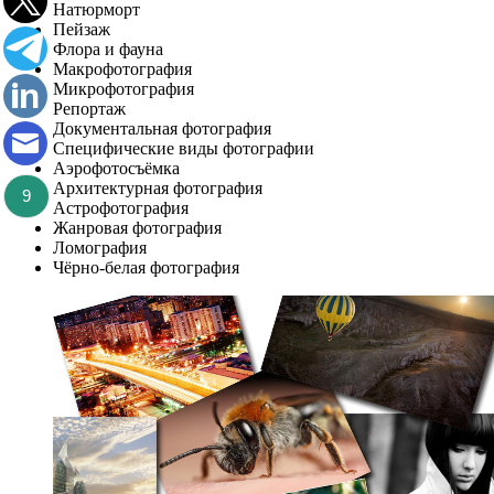
Натюрморт
Пейзаж
Флора и фауна
Макрофотография
Микрофотография
Репортаж
Документальная фотография
Специфические виды фотографии
Аэрофотосъёмка
Архитектурная фотография
9
Астрофотография
Жанровая фотография
Ломография
Чёрно-белая фотография