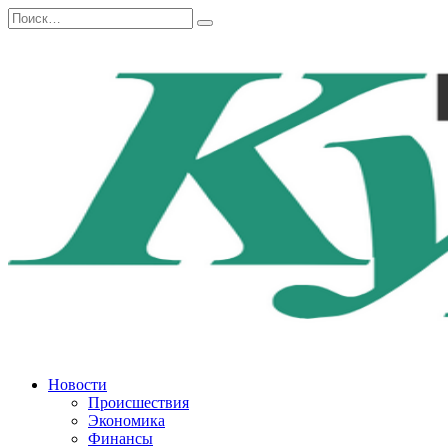
Перейти
Search
к
for:
содержанию
Новости
Происшествия
Экономика
Финансы