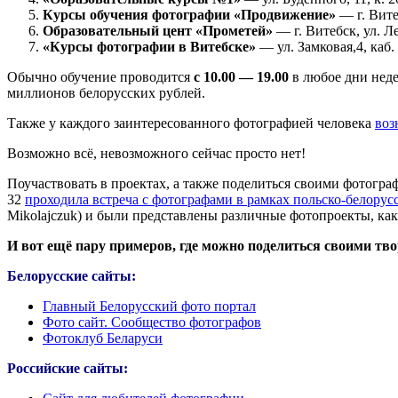
Курсы обучения фотографии «Продвижение»
— г. Вите
Образовательный цент «Прометей»
— г. Витебск, ул. Ле
«Курсы фотографии в Витебске»
— ул. Замковая,4, каб.
Обычно обучение проводится
с 10.00 — 19.00
в любое дни неде
миллионов белорусских рублей.
Также у каждого заинтересованного фотографией человека
воз
Возможно всё, невозможного сейчас просто нет!
Поучаствовать в проектах, а также поделиться своими фотогра
32
проходила встреча с фотографами в рамках польско-белорус
Mikolajczuk) и были представлены различные фотопроекты, ка
И вот ещё пару примеров, где можно поделиться своими тв
Белорусские сайты:
Главный Белорусский фото портал
Фото сайт. Сообщество фотографов
Фотоклуб Беларуси
Российские сайты: