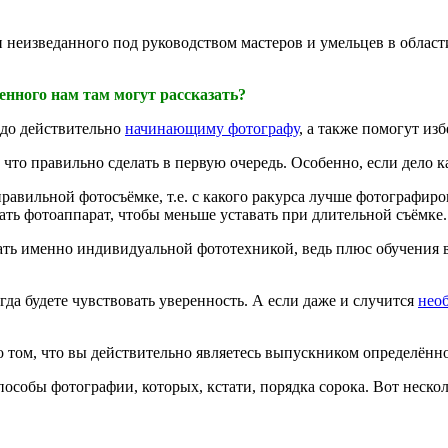
 и неизведанного под руководством мастеров и умельцев в обла
енного нам там могут рассказать?
адо действительно
начинающиму фотографу
, а также помогут из
 что правильно сделать в первую очередь. Особенно, если дело к
правильной фотосъёмке, т.е. с какого ракурса лучше фотографиро
ть фотоаппарат, чтобы меньше уставать при длительной съёмке.
ть именно индивидуальной фототехникой, ведь плюс обучения в 
егда будете чувствовать уверенность. А если даже и случится
нео
о том, что вы действительно являетесь выпускником определён
способы фотографии, которых, кстати, порядка сорока. Вот неск