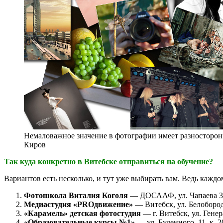
Немаловажное значение в фотографии имеет разносторо
Киров
Так куда конкретно в Витебске отправиться на обучение?
Вариантов есть несколько, и тут уже выбирать вам. Ведь каждом
Фотошкола Виталия Коголя
— ДОСААФ, ул. Чапаева 32,
Медиастудия «PROдвижение»
— Витебск, ул. Белобородо
«Карамель» детская фотостудия
— г. Витебск, ул. Генер
«Образовательные курсы №1»
— ул. Буденного, 11, к. 20