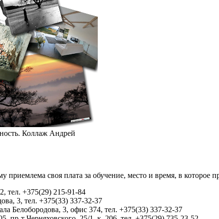
нность. Коллаж Андрей
у приемлема своя плата за обучение, место и время, в которое п
 тел. +375(29) 215-91-84
ва, 3, тел. +375(33) 337-32-37
ала Белобородова, 3, офис 374, тел. +375(33) 337-32-37
5, пр-т Черняховского, 25/1, к. 206, тел. +375(29) 735-23-52