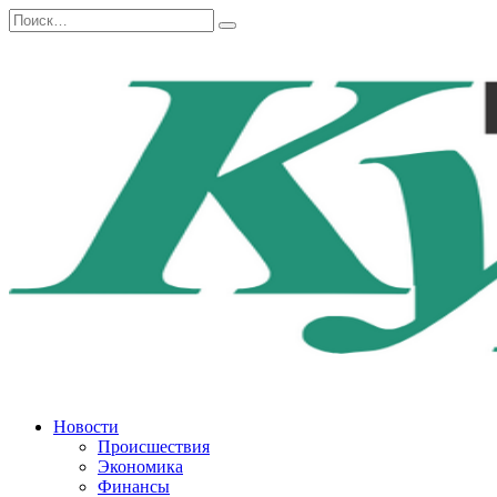
Перейти
Search
к
for:
содержанию
Новости
Происшествия
Экономика
Финансы