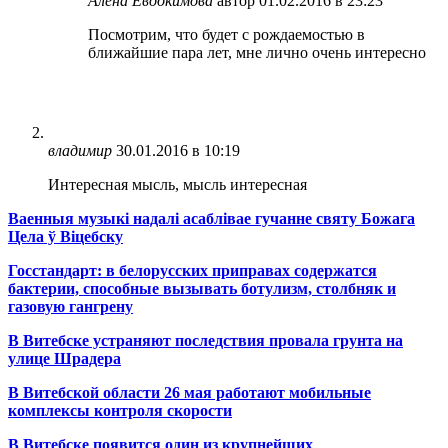
Алена Евдокимова
автор
01.02.2016 в 23:23
Посмотрим, что будет с рождаемостью в
ближайшие пара лет, мне лично очень интересно
владимир
30.01.2016 в 10:19
Интересная мысль, мысль интересная
Ваенныя музыкі надалі асаблівае гучанне святу Божага
Цела ў Віцебску
Госстандарт: в белорусских приправах содержатся
бактерии, способные вызывать ботулизм, столбняк и
газовую гангрену
В Витебске устраняют последствия провала грунта на
улице Шрадера
В Витебской области 26 мая работают мобильные
комплексы контроля скорости
В Витебске появится один из
крупнейших