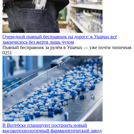
Очередной пьяный бесправник на дороге: в Ушачах всё
закончилось без жертв лишь чудом
Пьяный бесправник за рулём в Ушачах — уже почти типичная
0
251
В Витебске планируют построить новый
высокотехнологичный фармацевтический завод