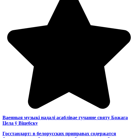
Ваенныя музыкі надалі асаблівае гучанне святу Божага
Цела ў Віцебску
Госстандарт: в белорусских приправах содержатся