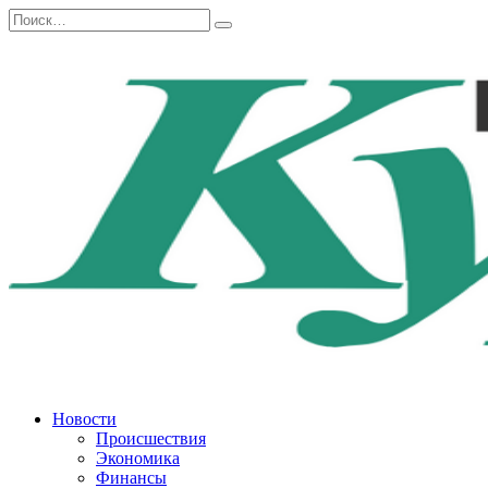
Перейти
Search
к
for:
содержанию
Новости
Происшествия
Экономика
Финансы