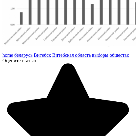
home
беларусь
Витебск
Витебская область
выборы
общество
Оцените статью