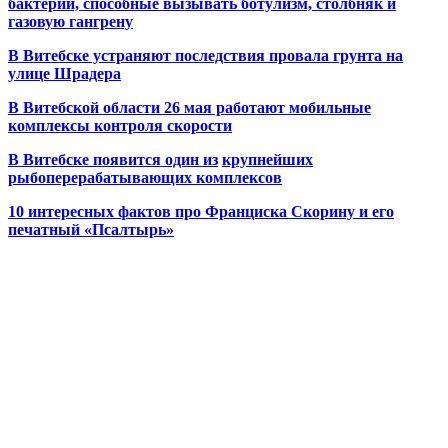
бактерии, способные вызывать ботулизм, столбняк и
газовую гангрену
В Витебске устраняют последствия провала грунта на
улице Шрадера
В Витебской области 26 мая работают мобильные
комплексы контроля скорости
В Витебске появится один из
крупнейших
рыбоперерабатывающих комплексов
10 интересных фактов про Франциска Скорину и его
печатный «Псалтырь»