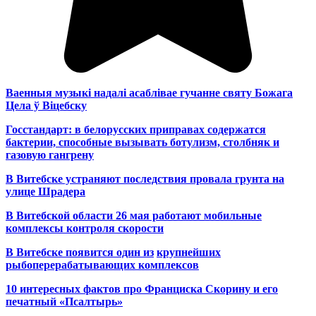
Ваенныя музыкі надалі асаблівае гучанне святу Божага
Цела ў Віцебску
Госстандарт: в белорусских приправах содержатся
бактерии, способные вызывать ботулизм, столбняк и
газовую гангрену
В Витебске устраняют последствия провала грунта на
улице Шрадера
В Витебской области 26 мая работают мобильные
комплексы контроля скорости
В Витебске появится один из
крупнейших
рыбоперерабатывающих комплексов
10 интересных фактов про Франциска Скорину и его
печатный «Псалтырь»