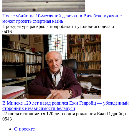
После убийства 10-месячной девочки в Витебске мужчине
может грозить смертная казнь
Прокуратура раскрыла подробности уголовного дела о
0
416
В Минске 120 лет назад родился Ежи Гедройц — убеждённый
сторонник независимости Беларуси
27 июля исполняется 120 лет со дня рождения Ежи Гедройца
0
543
О проекте