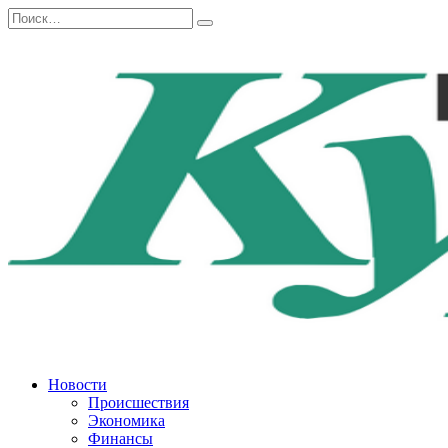
Перейти
Search
к
for:
содержанию
Новости
Происшествия
Экономика
Финансы