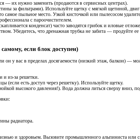
ся — их нужно заменить (продаются в сервисных центрах).
ины за фильтрами). Используйте щетку с мягкой щетиной, двига
Это самое пыльное место. Узкой кисточкой или пылесосом удали
профессионала с пароочистителем.
скапливается конденсат) часто заводятся грибок и иловые отлож
вом. Убедитесь, что дренажная трубка не забита — продуйте ее
самому, если блок доступен)
и он у вас в пределах досягаемости (низкий этаж, балкон) — м
и и из-за решетки.
ы (если есть доступ через решетку). Используйте щетку.
ойкой высокого давления!). Вода должна литься сверху вниз, под
овки:
тины радиатора.
жизнью и здоровьем. Вызовите промышленного альпиниста или се