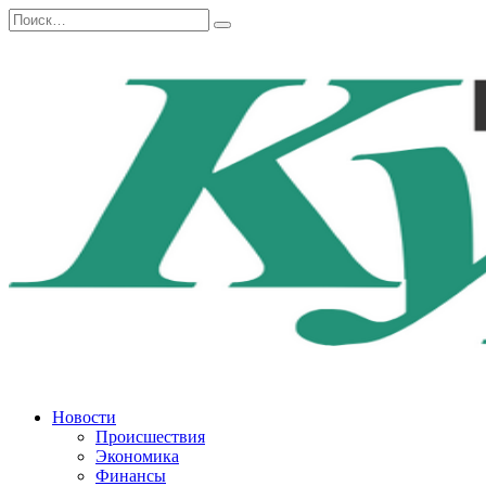
Перейти
Search
к
for:
содержанию
Новости
Происшествия
Экономика
Финансы