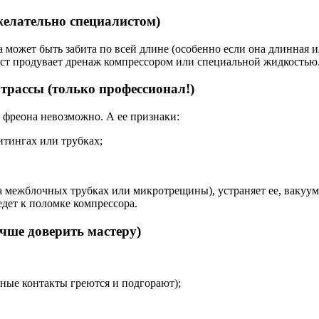
желательно специалистом)
может быть забита по всей длине (особенно если она длинная ил
ист продувает дренаж компрессором или специальной жидкостью.
трассы (только профессионал!)
 фреона невозможно. А ее признаки:
итингах или трубках;
а межблочных трубках или микротрещины), устраняет ее, вакууми
дет к поломке компрессора.
чше доверить мастеру)
ные контакты греются и подгорают);