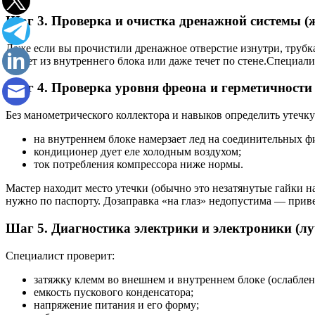
Шаг 3. Проверка и очистка дренажной системы (
Даже если вы прочистили дренажное отверстие изнутри, трубка 
капает из внутреннего блока или даже течет по стене.Специал
Шаг 4. Проверка уровня фреона и герметичности 
Без манометрического коллектора и навыков определить утечку
на внутреннем блоке намерзает лед на соединительных ф
кондиционер дует еле холодным воздухом;
ток потребления компрессора ниже нормы.
Мастер находит место утечки (обычно это незатянутые гайки н
нужно по паспорту. Дозаправка «на глаз» недопустима — приве
Шаг 5. Диагностика электрики и электроники (лу
Специалист проверит:
затяжку клемм во внешнем и внутреннем блоке (ослаблен
емкость пускового конденсатора;
напряжение питания и его форму;