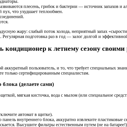
адиаторы.
азвиваются плесень, грибок и бактерии — источник запахов и а
 пух, что ухудшает теплообмен.
 соединений.
тся.
адусную жару: слабый поток холода, неприятный запах «сырости
. Регулярная подготовка раз в год — залог долгой и эффективно
ь кондиционер к летнему сезону своими 
ой аккуратный пользователь, и то, что требует специальных зна
те только сертифицированным специалистам.
 блока (делаете сами)
й-щеткой, мягкая кисточка, вода с мылом (или специальное средс
ключите автомат в щитке).
панель внутреннего блока, аккуратно извлеките пластиковые с
скается. Высушите фильтры естественным путем (не на батарее!)