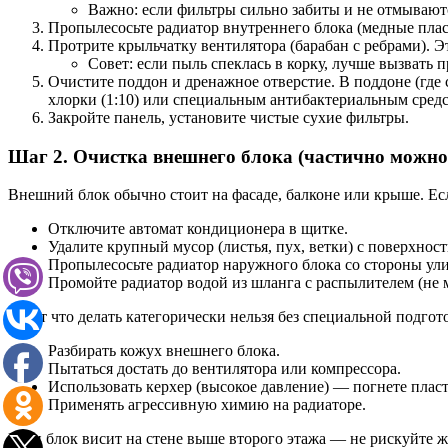
Важно: если фильтры сильно забиты и не отмывают
Пропылесосьте радиатор внутреннего блока (медные пласт
Протрите крыльчатку вентилятора (барабан с ребрами). 
Совет: если пыль спеклась в корку, лучше вызвать 
Очистите поддон и дренажное отверстие. В поддоне (где 
хлорки (1:10) или специальным антибактериальным средст
Закройте панель, установите чистые сухие фильтры.
Шаг 2. Очистка внешнего блока (частично можно 
Внешний блок обычно стоит на фасаде, балконе или крыше. Есл
Отключите автомат кондиционера в щитке.
Удалите крупный мусор (листья, пух, ветки) с поверхност
Пропылесосьте радиатор наружного блока со стороны улиц
Промойте радиатор водой из шланга с распылителем (не м
А вот что делать категорически нельзя без специальной подгот
Разбирать кожух внешнего блока.
Пытаться достать до вентилятора или компрессора.
Использовать керхер (высокое давление) — погнете плас
Применять агрессивную химию на радиаторе.
Если блок висит на стене выше второго этажа — не рискуйте 