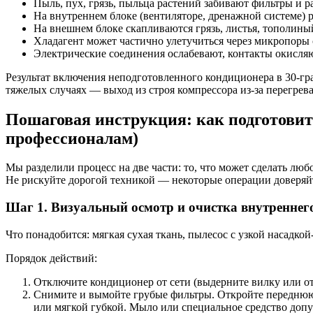
Пыль, пух, грязь, пыльца растений забивают фильтры и р
На внутреннем блоке (вентиляторе, дренажной системе) р
На внешнем блоке скапливаются грязь, листья, тополиный
Хладагент может частично улетучиться через микропоры
Электрические соединения ослабевают, контакты окисляю
Результат включения неподготовленного кондиционера в 30-гр
тяжелых случаях — выход из строя компрессора из-за перегрева
Пошаговая инструкция: как подготовит
профессионалам)
Мы разделили процесс на две части: то, что может сделать люб
Не рискуйте дорогой техникой — некоторые операции доверяй
Шаг 1. Визуальный осмотр и очистка внутреннего
Что понадобится: мягкая сухая ткань, пылесос с узкой насадко
Порядок действий:
Отключите кондиционер от сети (выдерните вилку или от
Снимите и вымойте грубые фильтры. Откройте переднюю 
или мягкой губкой. Мыло или специальное средство допу