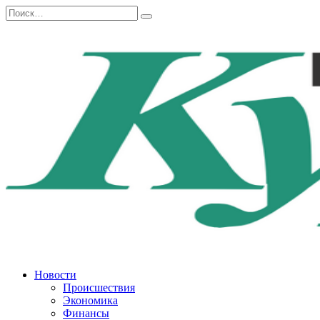
Перейти
Search
к
for:
содержанию
Новости
Происшествия
Экономика
Финансы