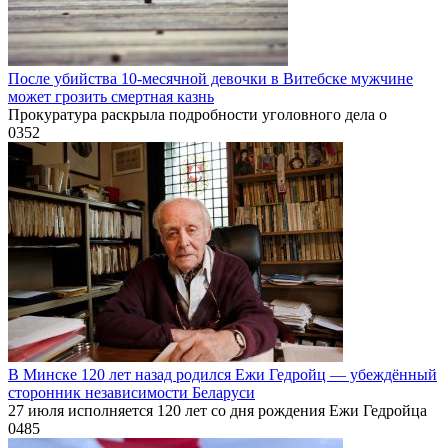
После убийства 10-месячной девочки в Витебске мужчине
может грозить смертная казнь
Прокуратура раскрыла подробности уголовного дела о
0
352
В Минске 120 лет назад родился Ежи Гедройц — убеждённый
сторонник независимости Беларуси
27 июля исполняется 120 лет со дня рождения Ежи Гедройца
0
485