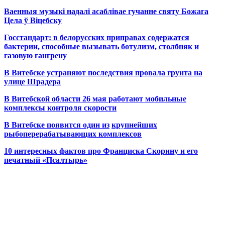
Ваенныя музыкі надалі асаблівае гучанне святу Божага
Цела ў Віцебску
Госстандарт: в белорусских приправах содержатся
бактерии, способные вызывать ботулизм, столбняк и
газовую гангрену
В Витебске устраняют последствия провала грунта на
улице Шрадера
В Витебской области 26 мая работают мобильные
комплексы контроля скорости
В Витебске появится один из
крупнейших
рыбоперерабатывающих комплексов
10 интересных фактов про Франциска Скорину и его
печатный «Псалтырь»