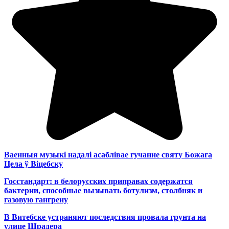
Ваенныя музыкі надалі асаблівае гучанне святу Божага
Цела ў Віцебску
Госстандарт: в белорусских приправах содержатся
бактерии, способные вызывать ботулизм, столбняк и
газовую гангрену
В Витебске устраняют последствия провала грунта на
улице Шрадера