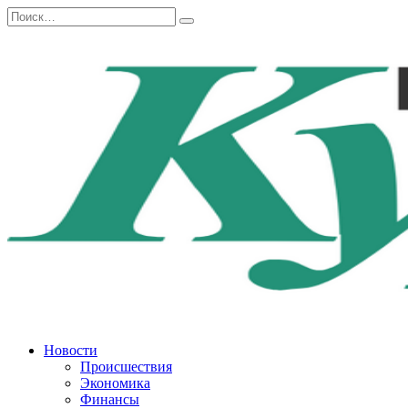
Перейти
Search
к
for:
содержанию
Новости
Происшествия
Экономика
Финансы