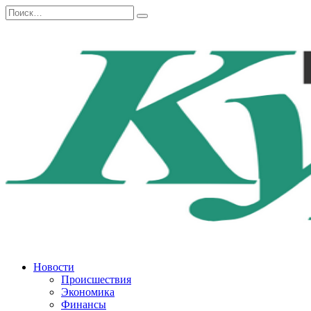
Перейти
Search
к
for:
содержанию
Новости
Происшествия
Экономика
Финансы