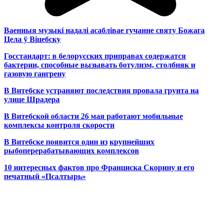
Ваенныя музыкі надалі асаблівае гучанне святу Божага
Цела ў Віцебску
Госстандарт: в белорусских приправах содержатся
бактерии, способные вызывать ботулизм, столбняк и
газовую гангрену
В Витебске устраняют последствия провала грунта на
улице Шрадера
В Витебской области 26 мая работают мобильные
комплексы контроля скорости
В Витебске появится один из
крупнейших
рыбоперерабатывающих комплексов
10 интересных фактов про Франциска Скорину и его
печатный «Псалтырь»