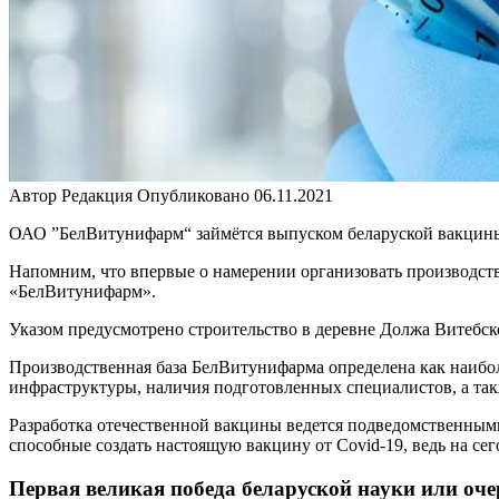
Автор
Редакция
Опубликовано
06.11.2021
ОАО ”БелВитунифарм“ займётся выпуском беларуской вакцины
Напомним, что впервые о намерении организовать производст
«БелВитунифарм».
Указом предусмотрено строительство в деревне Должа Витебск
Производственная база БелВитунифарма определена как наибо
инфраструктуры, наличия подготовленных специалистов, а та
Разработка отечественной вакцины ведется подведомственными
способные создать настоящую вакцину от Covid-19, ведь на се
Первая великая победа беларуской науки или оч