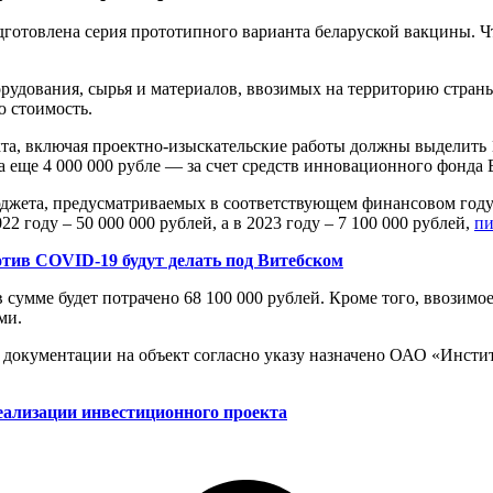
готовлена серия прототипного варианта беларуской вакцины. Чт
рудования, сырья и материалов, ввозимых на территорию стран
 стоимость.
а, включая проектно-изыскательские работы должны выделить 11 
 еще 4 000 000 рубле — за счет средств инновационного фонда 
о бюджета, предусматриваемых в соответствующем финансовом г
2 году – 50 000 000 рублей, а в 2023 году – 7 100 000 рублей,
п
отив COVID-19 будут делать под Витебском
 сумме будет потрачено 68 100 000 рублей. Кроме того, ввозимое
ми.
 документации на объект согласно указу назначено ОАО «Инстит
ализации инвестиционного проекта