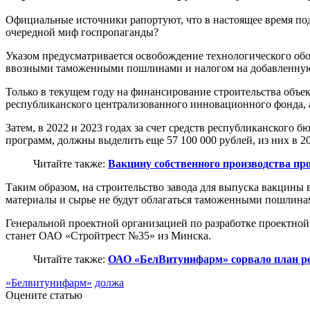
Официальные источники рапортуют, что в настоящее время под
очередной миф госпропаганды?
Указом предусматривается освобождение технологического обо
ввозными таможенными пошлинами и налогом на добавленную
Только в текущем году на финансирование строительства объект
республиканского централизованного инновационного фонда, а
Затем, в 2022 и 2023 годах за счет средств республиканског
программ, должны выделить еще 57 100 000 рублей, из них в 202
Читайте также:
Вакцину собственного производства пр
Таким образом, на строительство завода для выпуска вакцины в
материалы и сырье не будут облагаться таможенными пошлина
Генеральной проектной организацией по разработке проектной
станет ОАО «Стройтрест №35» из Минска.
Читайте также:
ОАО «БелВитунифарм» сорвало план ре
«Белвитунифарм»
должа
Оцените статью