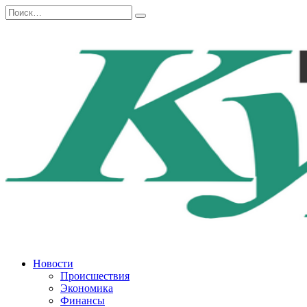
Перейти
Search
к
for:
содержанию
Новости
Происшествия
Экономика
Финансы