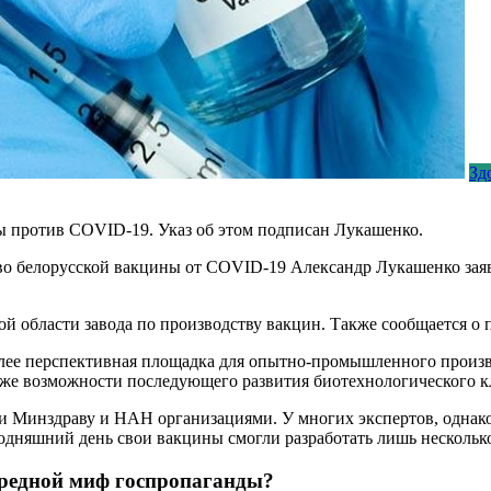
Зд
 против COVID-19. Указ об этом подписан Лукашенко.
во белорусской вакцины от COVID-19 Александр Лукашенко заяв
ой области завода по производству вакцин. Также сообщается о
лее перспективная площадка для опытно-промышленного произво
кже возможности последующего развития биотехнологического кл
 Минздраву и НАН организациями. У многих экспертов, однако, 
годняшний день свои вакцины смогли разработать лишь несколько
ередной миф госпропаганды?