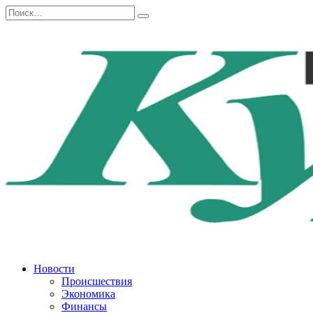
Перейти
Search
к
for:
содержанию
Новости
Происшествия
Экономика
Финансы