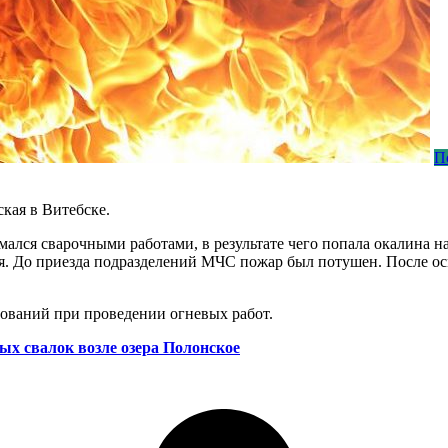
П
ская в Витебске.
мался сварочными работами, в результате чего попала окалина 
я. До приезда подразделений МЧС пожар был потушен. После осм
ований при проведении огневых работ.
х свалок возле озера Полонское