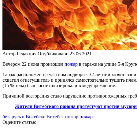
Автор
Редакция
Опубликовано
23.06.2021
Вечером 22 июня произошел
пожар
в гараже на улице 5-я Круп
Гараж расположен на частном подворье. 32-летний хозяин зани
схватил огнетушитель и принялся самостоятельно тушить плам
(15 % тела) был госпитализировали в медучреждение.
Причиной возгорания стало нарушение противопожарных треб
Жители Витебского района протестуют против мусорны
беларусь
в Витебске
Витебск пожар
пожар
Оцените статью