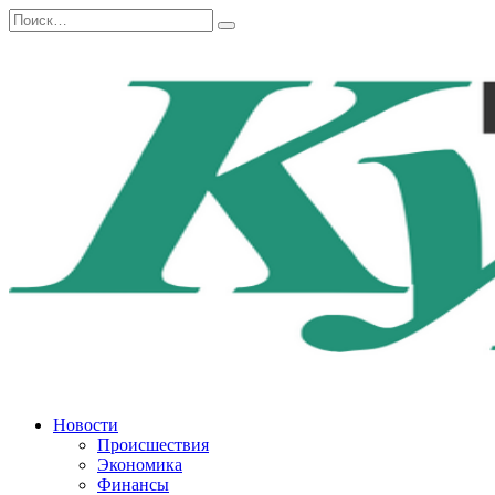
Перейти
Search
к
for:
содержанию
Новости
Происшествия
Экономика
Финансы