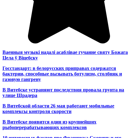
Ваенныя музыкі надалі асаблівае гучанне святу Божага
Цела ў Віцебску
Госстандарт: в белорусских приправах содержатся
бактерии, способные вызывать ботулизм, столбняк и
газовую гангрену
В Витебске устраняют последствия провала грунта на
улице Шрадера
В Витебской области 26 мая работают мобильные
комплексы контроля скорости
В Витебске появится один из
крупнейших
рыбоперерабатывающих комплексов
10 интересных фактов про Франциска Скорину и его