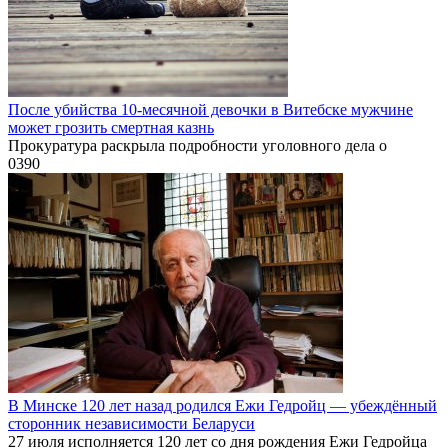
После убийства 10-месячной девочки в Витебске мужчине
может грозить смертная казнь
Прокуратура раскрыла подробности уголовного дела о
0
390
В Минске 120 лет назад родился Ежи Гедройц — убеждённый
сторонник независимости Беларуси
27 июля исполняется 120 лет со дня рождения Ежи Гедройца