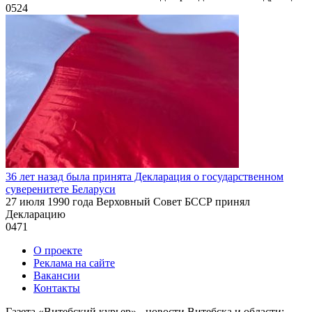
0
524
36 лет назад была принята Декларация о государственном
суверенитете Беларуси
27 июля 1990 года Верховный Совет БССР принял
Декларацию
0
471
О проекте
Реклама на сайте
Вакансии
Контакты
Газета «Витебский курьер» - новости Витебска и области: