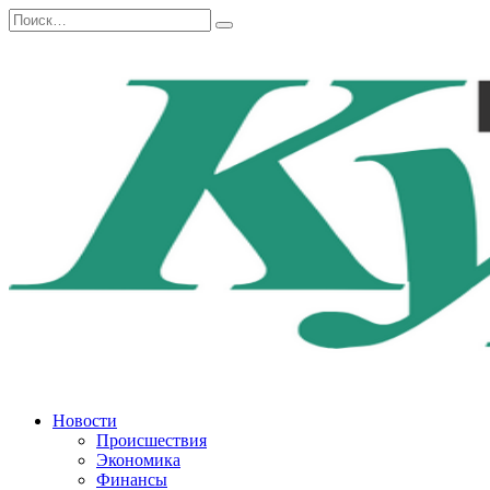
Перейти
Search
к
for:
содержанию
Новости
Происшествия
Экономика
Финансы