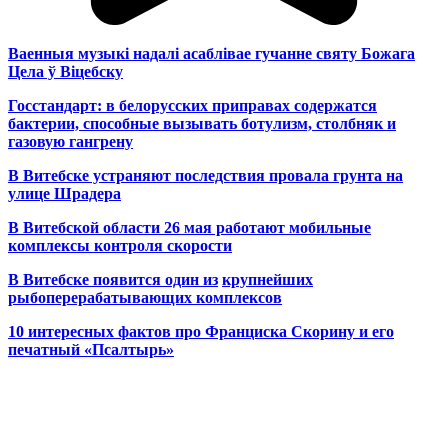
Ваенныя музыкі надалі асаблівае гучанне святу Божага
Цела ў Віцебску
Госстандарт: в белорусских приправах содержатся
бактерии, способные вызывать ботулизм, столбняк и
газовую гангрену
В Витебске устраняют последствия провала грунта на
улице Шрадера
В Витебской области 26 мая работают мобильные
комплексы контроля скорости
В Витебске появится один из
крупнейших
рыбоперерабатывающих комплексов
10 интересных фактов про Франциска Скорину и его
печатный «Псалтырь»