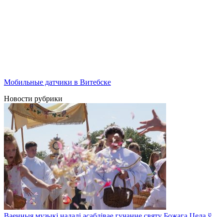
Мобильные датчики в Витебске
Новости рубрики
Ваенныя музыкі надалі асаблівае гучанне святу Божага Цела ў