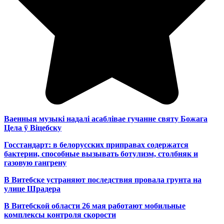
Ваенныя музыкі надалі асаблівае гучанне святу Божага
Цела ў Віцебску
Госстандарт: в белорусских приправах содержатся
бактерии, способные вызывать ботулизм, столбняк и
газовую гангрену
В Витебске устраняют последствия провала грунта на
улице Шрадера
В Витебской области 26 мая работают мобильные
комплексы контроля скорости