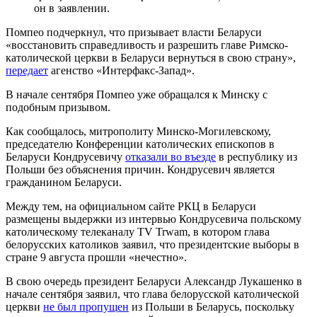
он в заявлении.
Помпео подчеркнул, что призывает власти Беларуси
«восстановить справедливость и разрешить главе Римско-
католической церкви в Беларуси вернуться в свою страну»,
передает
агенство «Интерфакс-Запад».
В начале сентября Помпео уже обращался к Минску с
подобным призывом.
Как сообщалось, митрополиту Минско-Могилевскому,
председателю Конференции католических епископов в
Беларуси Кондрусевичу
отказали во въезде
в республику из
Польши без объяснения причин. Кондрусевич является
гражданином Беларуси.
Между тем, на официальном сайте РКЦ в Беларуси
размещены выдержки из интервью Кондрусевича польскому
католическому телеканалу TV Trwam, в котором глава
белорусских католиков заявил, что президентские выборы в
стране 9 августа прошли «нечестно».
В свою очередь президент Беларуси Александр Лукашенко в
начале сентября заявил, что глава белорусской католической
церкви
не был пропущен
из Польши в Беларусь, поскольку