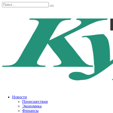
Перейти
Search
к
for:
содержанию
Новости
Происшествия
Экономика
Финансы