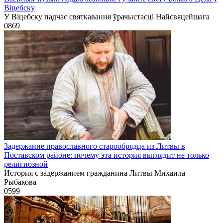
Віцебску
У Віцебску падчас святкавання ўрачыстасці Найсвяцейшага
0
869
Задержание православного старообрядца из Литвы в
Поставском районе: почему эта история выглядит не только
религиозной
История с задержанием гражданина Литвы Михаила
Рыбакова
0
599