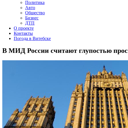
Политика
Авто
Общество
Бизнес
ДТП
О проекте
Контакты
Погода в Витебске
В МИД России считают глупостью прос