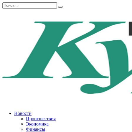
Перейти
Search
к
for:
содержанию
Новости
Происшествия
Экономика
Финансы