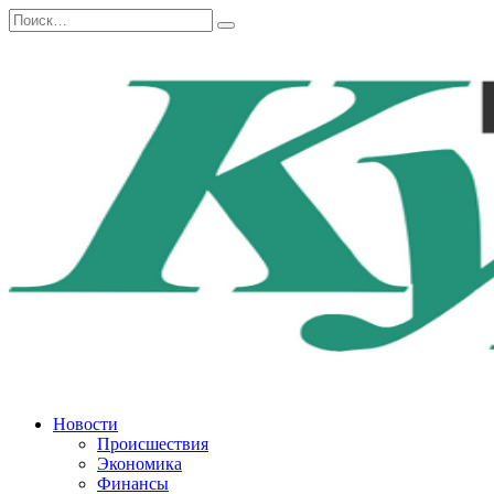
Перейти
Search
к
for:
содержанию
Новости
Происшествия
Экономика
Финансы