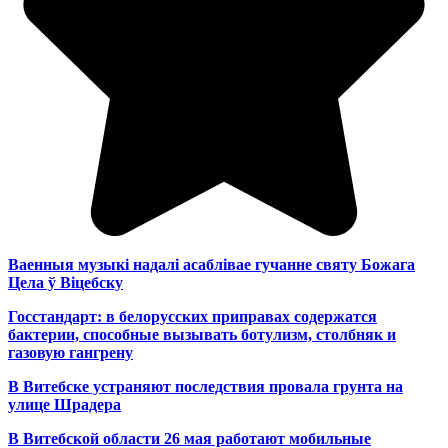
Ваенныя музыкі надалі асаблівае гучанне святу Божага
Цела ў Віцебску
Госстандарт: в белорусских приправах содержатся
бактерии, способные вызывать ботулизм, столбняк и
газовую гангрену
В Витебске устраняют последствия провала грунта на
улице Шрадера
В Витебской области 26 мая работают мобильные