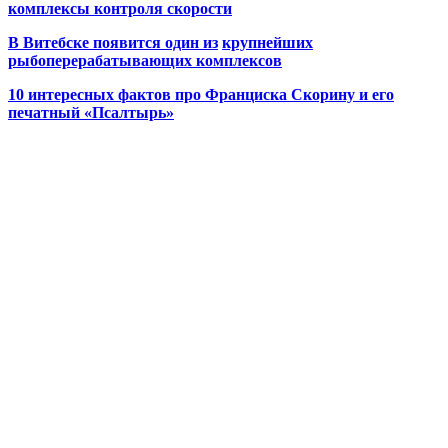
комплексы контроля скорости
В Витебске появится один из
крупнейших
рыбоперерабатывающих комплексов
10 интересных фактов про Франциска Скорину и его
печатный «Псалтырь»