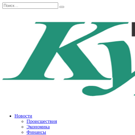
Перейти
Search
к
for:
содержанию
Новости
Происшествия
Экономика
Финансы