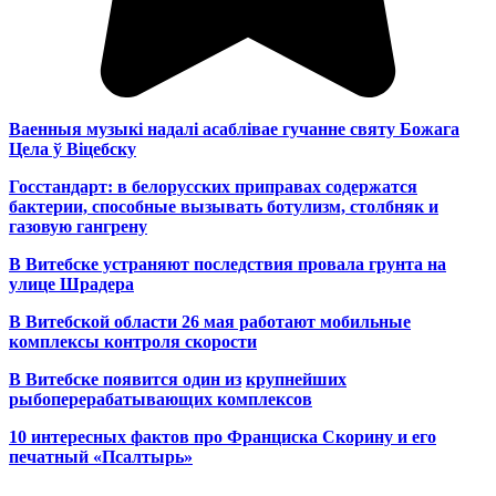
Ваенныя музыкі надалі асаблівае гучанне святу Божага
Цела ў Віцебску
Госстандарт: в белорусских приправах содержатся
бактерии, способные вызывать ботулизм, столбняк и
газовую гангрену
В Витебске устраняют последствия провала грунта на
улице Шрадера
В Витебской области 26 мая работают мобильные
комплексы контроля скорости
В Витебске появится один из
крупнейших
рыбоперерабатывающих комплексов
10 интересных фактов про Франциска Скорину и его
печатный «Псалтырь»