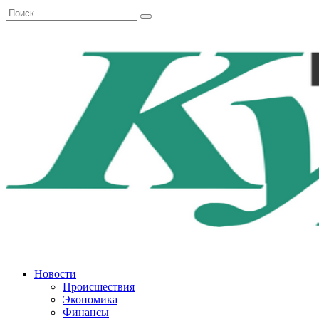
Перейти
Search
к
for:
содержанию
Новости
Происшествия
Экономика
Финансы