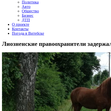
Политика
Авто
Общество
Бизнес
ДТП
О проекте
Контакты
Погода в Витебске
Лиозненские правоохранители задержал