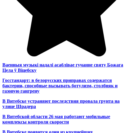
Ваенныя музыкі надалі асаблівае гучанне святу Божага
Цела ў Віцебску
Госстандарт: в белорусских приправах содержатся
бактерии, способные вызывать ботулизм, столбняк и
газовую гангрену
В Витебске устраняют последствия провала грунта на
улице Шрадера
В Витебской области 26 мая работают мобильные
комплексы контроля скорости
В Витебске появится один из
крупнейших