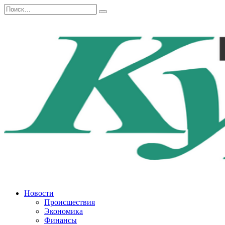
Перейти
Search
к
for:
содержанию
Новости
Происшествия
Экономика
Финансы