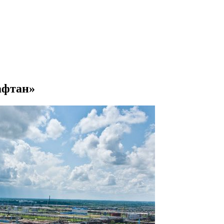
афтан»