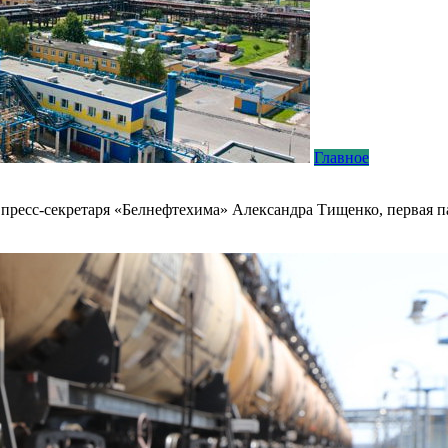
Главное
 пресс-секретаря «Белнефтехима» Александра Тищенко, первая п