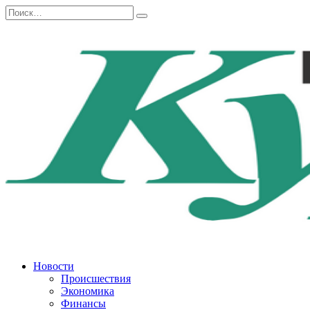
Перейти
Search
к
for:
содержанию
Новости
Происшествия
Экономика
Финансы