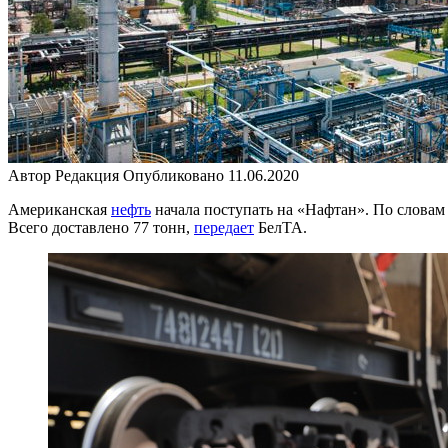
Автор
Редакция
Опубликовано
11.06.2020
Американская
нефть
начала поступать на «Нафтан». По словам
Всего доставлено 77 тонн,
передает
БелТА.