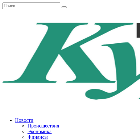
Перейти
Search
к
for:
содержанию
Новости
Происшествия
Экономика
Финансы