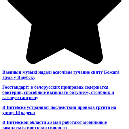
Ваенныя музыкі надалі асаблівае гучанне святу Божага
Цела ў Віцебску
Госстандарт: в белорусских приправах содержатся
бактерии, способные вызывать ботулизм, столбняк и
газовую гангрену
В Витебске устраняют последствия провала грунта на
улице Шрадера
В Витебской области 26 мая работают мобильные
комплексы контроля скорости