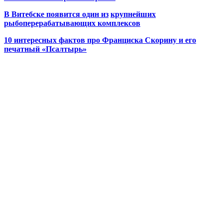
В Витебске появится один из
крупнейших
рыбоперерабатывающих комплексов
10 интересных фактов про Франциска Скорину и его
печатный «Псалтырь»