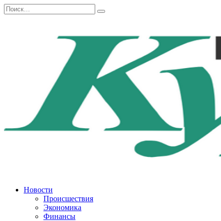
Перейти
Search
к
for:
содержанию
Новости
Происшествия
Экономика
Финансы