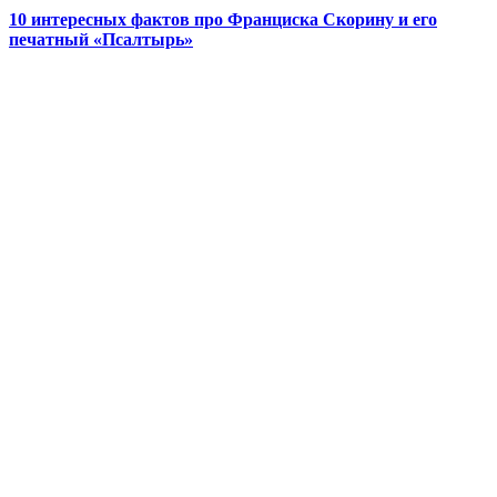
10 интересных фактов про Франциска Скорину и его
печатный «Псалтырь»