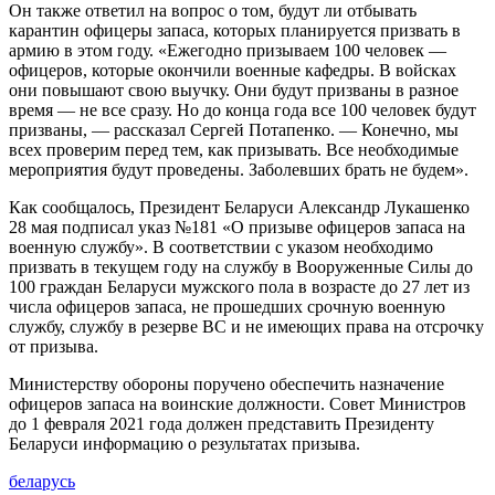
Он также ответил на вопрос о том, будут ли отбывать
карантин офицеры запаса, которых планируется призвать в
армию в этом году. «Ежегодно призываем 100 человек —
офицеров, которые окончили военные кафедры. В войсках
они повышают свою выучку. Они будут призваны в разное
время — не все сразу. Но до конца года все 100 человек будут
призваны, — рассказал Сергей Потапенко. — Конечно, мы
всех проверим перед тем, как призывать. Все необходимые
мероприятия будут проведены. Заболевших брать не будем».
Как сообщалось, Президент Беларуси Александр Лукашенко
28 мая подписал указ №181 «О призыве офицеров запаса на
военную службу». В соответствии с указом необходимо
призвать в текущем году на службу в Вооруженные Силы до
100 граждан Беларуси мужского пола в возрасте до 27 лет из
числа офицеров запаса, не прошедших срочную военную
службу, службу в резерве ВС и не имеющих права на отсрочку
от призыва.
Министерству обороны поручено обеспечить назначение
офицеров запаса на воинские должности. Совет Министров
до 1 февраля 2021 года должен представить Президенту
Беларуси информацию о результатах призыва.
беларусь