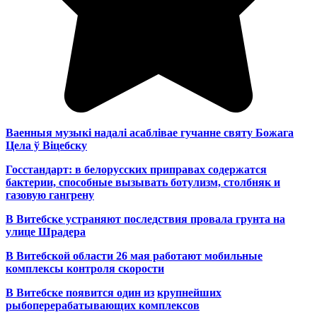
Ваенныя музыкі надалі асаблівае гучанне святу Божага
Цела ў Віцебску
Госстандарт: в белорусских приправах содержатся
бактерии, способные вызывать ботулизм, столбняк и
газовую гангрену
В Витебске устраняют последствия провала грунта на
улице Шрадера
В Витебской области 26 мая работают мобильные
комплексы контроля скорости
В Витебске появится один из
крупнейших
рыбоперерабатывающих комплексов