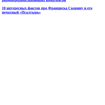
рыбоперерабатывающих комплексов
10 интересных фактов про Франциска Скорину и его
печатный «Псалтырь»