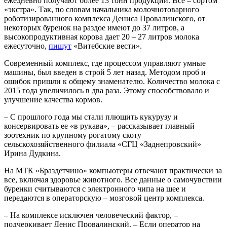
ежедневно получают более 13 тонн продукции. Все – сортом
«экстра». Так, по словам начальника молочнотоварного
роботизированного комплекса Дениса Провалинского, от
некоторых буренок на раздое имеют до 37 литров, а
высокопродуктивная корова дает 20 – 27 литров молока
ежесуточно,
пишут
«Витебские вести».
Современный комплекс, где процессом управляют умные
машины, был введен в строй 5 лет назад. Методом проб и
ошибок пришли к общему знаменателю. Количество молока с
2015 года увеличилось в два раза. Этому способствовало и
улучшение качества кормов.
– С прошлого года мы стали плющить кукурузу и
консервировать ее «в рукава», – рассказывает главный
зоотехник по крупному рогатому скоту
сельскохозяйственного филиала «СГЦ «Заднепровский»
Ирина Дудкина.
На МТК «Браздетчино» компьютеры отвечают практически за
все, включая здоровье животного. Все данные о самочувствии
буренки считываются с электронного чипа на шее и
передаются в операторскую – мозговой центр комплекса.
– На комплексе исключен человеческий фактор, –
подчеркивает Денис Провалинский. – Если оператор на