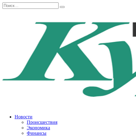
Перейти
Search
к
for:
содержанию
Новости
Происшествия
Экономика
Финансы