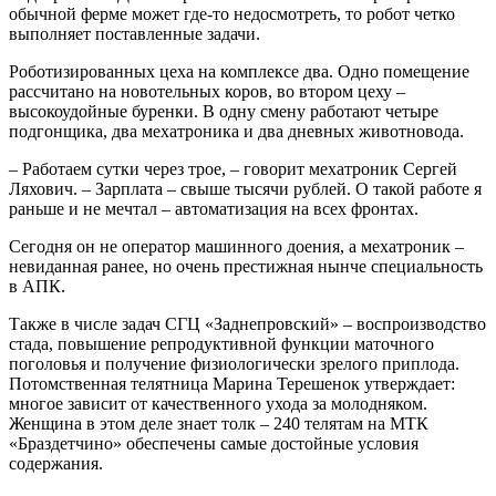
обычной ферме может где-то недосмотреть, то робот четко
выполняет поставленные задачи.
Роботизированных цеха на комплексе два. Одно помещение
рассчитано на новотельных коров, во втором цеху –
высокоудойные буренки. В одну смену работают четыре
подгонщика, два мехатроника и два дневных животновода.
– Работаем сутки через трое, – говорит мехатроник Сергей
Ляхович. – Зарплата – свыше тысячи рублей. О такой работе я
раньше и не мечтал – автоматизация на всех фронтах.
Сегодня он не оператор машинного доения, а мехатроник –
невиданная ранее, но очень престижная нынче специальность
в АПК.
Также в числе задач СГЦ «Заднепровский» – воспроизводство
стада, повышение репродуктивной функции маточного
поголовья и получение физиологически зрелого приплода.
Потомственная телятница Марина Терешенок утверждает:
многое зависит от качественного ухода за молодняком.
Женщина в этом деле знает толк – 240 телятам на МТК
«Браздетчино» обеспечены самые достойные условия
содержания.