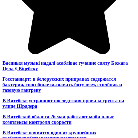
Ваенныя музыкі надалі асаблівае гучанне святу Божага
Цела ў Віцебску
Госстандарт: в белорусских приправах содержатся
бактерии, способные вызывать ботулизм, столбняк и
газовую гангрену
В Витебске устраняют последствия провала грунта на
улице Шрадера
В Витебской области 26 мая работают мобильные
комплексы контроля скорости
В Витебске появится один из
крупнейших