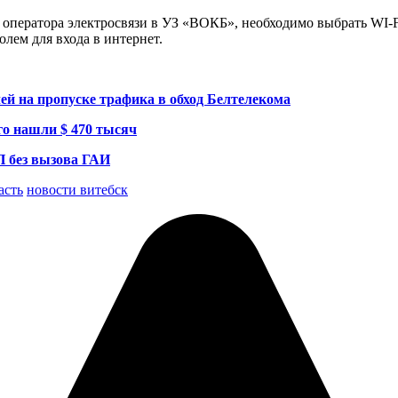
 оператора электросвязи в УЗ «ВОКБ», необходимо выбрать WI-F
лем для входа в интернет.
лей на пропуске трафика в обход Белтелекома
го нашли $ 470 тысяч
П без вызова ГАИ
асть
новости витебск