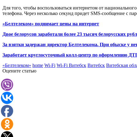
Для того, чтобы воспользоваться интернетом от национального
телефона. Через несколько секунд придет SMS-сообщение с паро
«Белтелеком» поднимает цены на интернет
Двое белорусов заработали более 23 тысяч белорусских руб
За взятки задержан директор Белтелекома. При обыске у не
Заработает круглосуточный колл-центр по оформлению ДТ
«Белтелеком»
home
Wi-Fi
Wi-Fi Витебск
Витебск
Витебская обл
Оцените статью