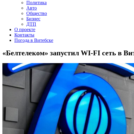
Политика
Авто
Общество
Бизнес
ДТП
О проекте
Контакты
Погода в Витебске
«Белтелеком» запустил WI-FI сеть в Ви