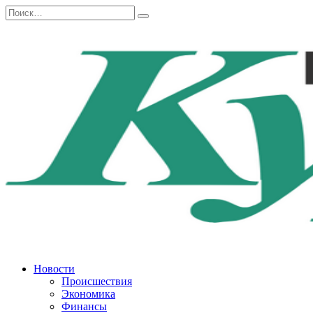
Перейти
Search
к
for:
содержанию
Новости
Происшествия
Экономика
Финансы